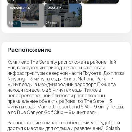
Февраль 2026
Март 2026
1 фото
26 фото
Расположение
Комплекс The Serenity расположен в районе Най
Янг, в окружении природных зон и ключевой
инфраструктуры северной части Пхукета. До пляжа
Naiyang — 3 минуты езды, Sirinat National Park — 7
минут езды, а международный аэропорт Пхукета
находится всего в 5 минутах езды. Также в
непосредственной близости расположены
премиальные объекты района: до The Slate — 3
минуты езды, Marriott Resort and SPA — 9 минут езды,
а до Blue Canyon Golf Club — 8 минут езды.
Расположение комплекса обеспечивает удобный
доступ к местам для отдыха и развлечений: Splash