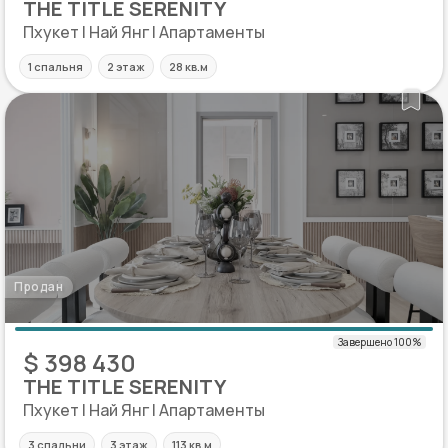
THE TITLE SERENITY
Пхукет | Най Янг | Апартаменты
1 спальня
2 этаж
28 кв.м
Продан
$ 398 430
THE TITLE SERENITY
Пхукет | Най Янг | Апартаменты
3 спальни
3 этаж
113 кв.м