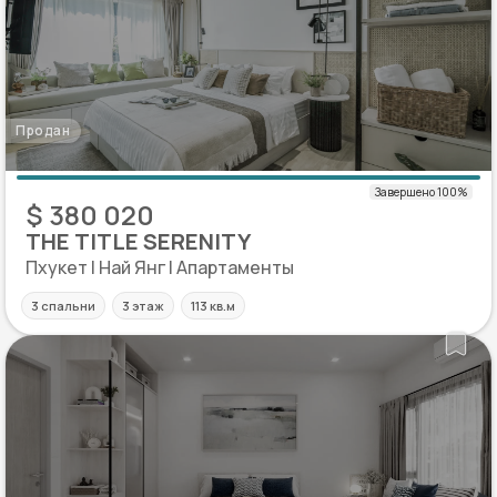
Продан
$ 380 020
THE TITLE SERENITY
Пхукет | Най Янг | Апартаменты
3 спальни
3 этаж
113 кв.м