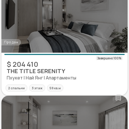
Продан
$ 204 410
THE TITLE SERENITY
Пхукет | Най Янг | Апартаменты
2 спальни
3 этаж
59 кв.м