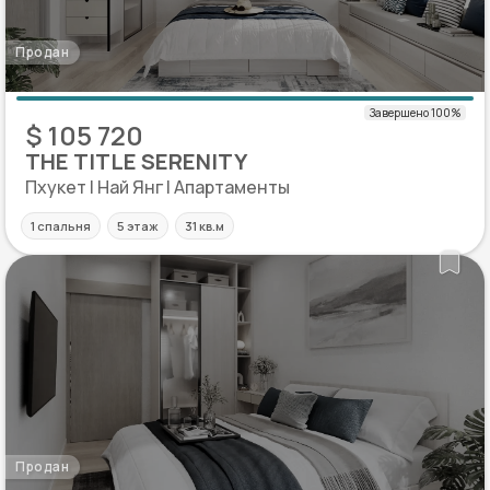
Продан
$ 105 720
THE TITLE SERENITY
Пхукет | Най Янг | Апартаменты
1 спальня
5 этаж
31 кв.м
Продан