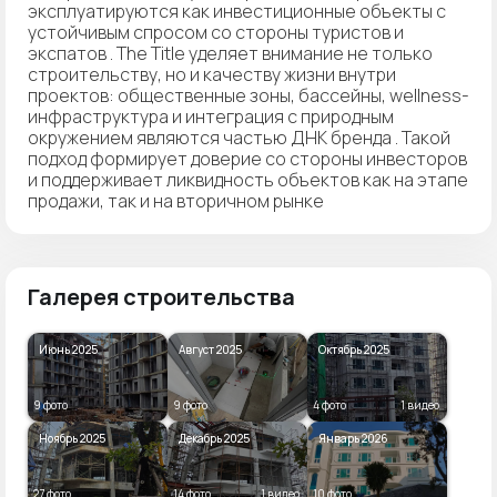
эксплуатируются как инвестиционные объекты с
устойчивым спросом со стороны туристов и
экспатов . The Title уделяет внимание не только
строительству, но и качеству жизни внутри
проектов: общественные зоны, бассейны, wellness-
инфраструктура и интеграция с природным
окружением являются частью ДНК бренда . Такой
подход формирует доверие со стороны инвесторов
и поддерживает ликвидность объектов как на этапе
продажи, так и на вторичном рынке
Галерея строительства
Июнь 2025
Август 2025
Октябрь 2025
9 фото
9 фото
4 фото
1 видео
Ноябрь 2025
Декабрь 2025
Январь 2026
27 фото
14 фото
1 видео
10 фото