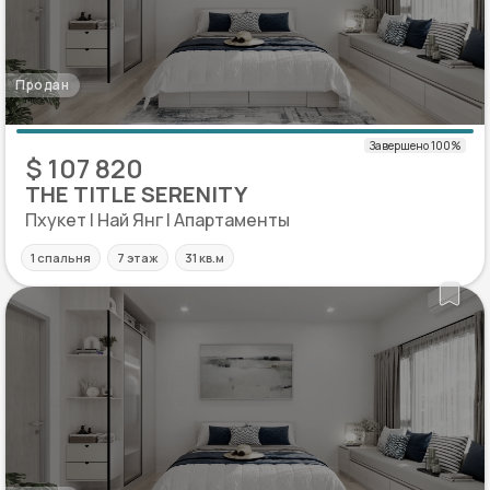
Продан
$ 107 820
THE TITLE SERENITY
Пхукет | Най Янг | Апартаменты
1 спальня
7 этаж
31 кв.м