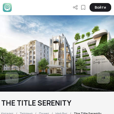
Войти
THE TITLE SERENITY
Каталог
Тайланд
Пхукет
Най Янг
The Title Serenity