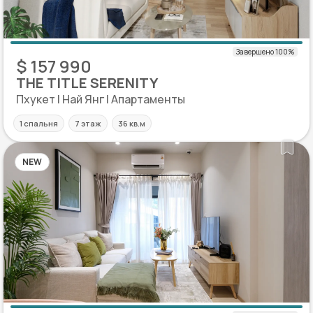
$ 157 990
THE TITLE SERENITY
Пхукет | Най Янг | Апартаменты
1 спальня
7 этаж
36 кв.м
NEW