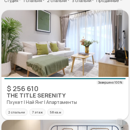
Студия
1 спальня
2 спальни
3 спальни
Проданные
$ 256 610
THE TITLE SERENITY
Пхукет | Най Янг | Апартаменты
2 спальни
7 этаж
58 кв.м