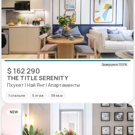
$ 162 290
THE TITLE SERENITY
Пхукет | Най Янг | Апартаменты
1 спальня
5 этаж
38 кв.м
NEW