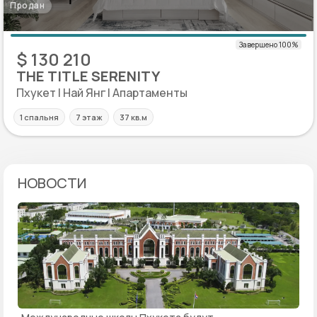
Продан
$ 130 210
THE TITLE SERENITY
Пхукет | Най Янг | Апартаменты
1 спальня
7 этаж
37 кв.м
НОВОСТИ