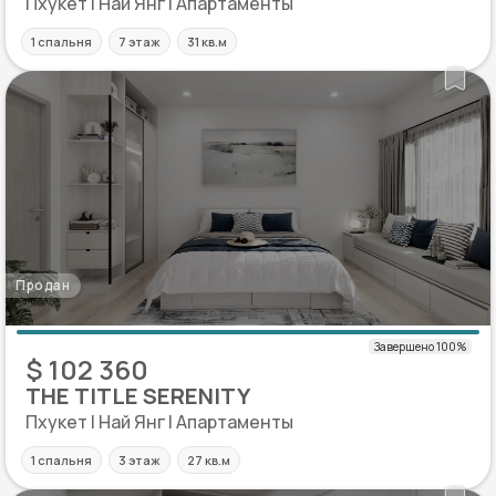
Пхукет | Най Янг | Апартаменты
1 спальня
7 этаж
31 кв.м
Продан
$ 102 360
THE TITLE SERENITY
Пхукет | Най Янг | Апартаменты
1 спальня
3 этаж
27 кв.м