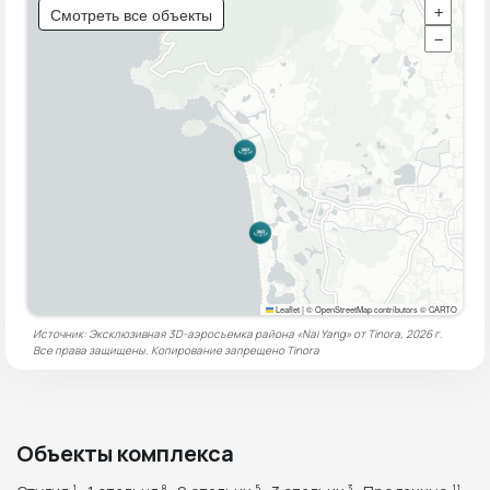
Смотреть все объекты
+
−
Leaflet
|
© OpenStreetMap contributors © CARTO
Источник: Эксклюзивная 3D-аэросъемка района «Nai Yang» от Tinora, 2026 г.
Все права защищены. Копирование запрещено
Tinora
Объекты комплекса
1
8
5
3
11