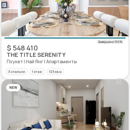
$ 548 410
THE TITLE SERENITY
Пхукет | Най Янг | Апартаменты
3 спальни
1 этаж
123 кв.м
NEW