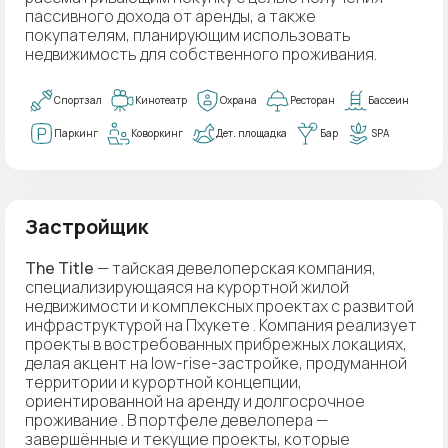
пассивного дохода от аренды, а также
покупателям, планирующим использовать
недвижимость для собственного проживания.
Спортзал
Кинотеатр
Охрана
Ресторан
Бассеин
Паркинг
Коворкинг
Дет. площадка
Бар
SPA
Застройщик
The Title
— тайская девелоперская компания,
специализирующаяся на курортной жилой
недвижимости и комплексных проектах с развитой
инфраструктурой на Пхукете . Компания реализует
проекты в востребованных прибрежных локациях,
делая акцент на low-rise-застройке, продуманной
территории и курортной концепции,
ориентированной на аренду и долгосрочное
проживание . В портфеле девелопера —
завершённые и текущие проекты, которые