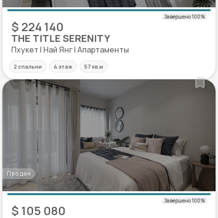
$ 224 140
THE TITLE SERENITY
Пхукет | Най Янг | Апартаменты
2 спальни
4 этаж
57 кв.м
Продан
$ 105 080