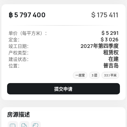
฿ 5 797 400
$ 175 411
$ 5 291
单价（每平方米）：
$ 3 026
定金：
2027年第四季度
竣工日期：
租赁权
产权类型：
在建
建设状态：
普吉岛
位置：
一居室
3 层
33.1 平米
提交申请
房源描述