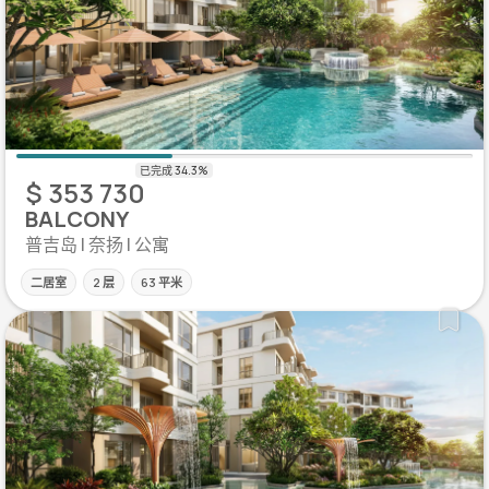
$ 353 730
BALCONY
普吉岛 | 奈扬 | 公寓
二居室
2 层
63 平米