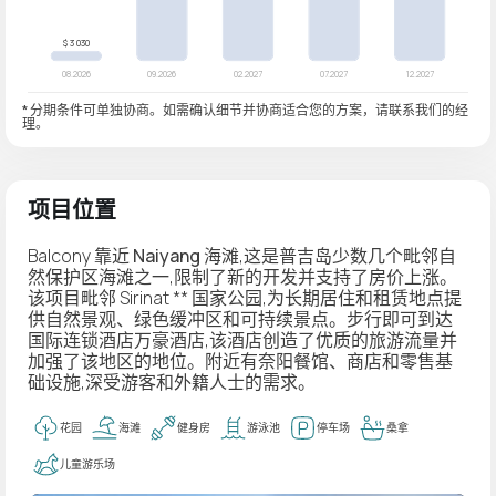
* 分期条件可单独协商。如需确认细节并协商适合您的方案，请联系我们的经
理。
项目位置
Balcony 靠近
Naiyang
海滩,这是普吉岛少数几个毗邻自
然保护区海滩之一,限制了新的开发并支持了房价上涨。
该项目毗邻 Sirinat ** 国家公园,为长期居住和租赁地点提
供自然景观、绿色缓冲区和可持续景点。步行即可到达
国际连锁酒店万豪酒店,该酒店创造了优质的旅游流量并
加强了该地区的地位。附近有奈阳餐馆、商店和零售基
础设施,深受游客和外籍人士的需求。
花园
海滩
健身房
游泳池
停车场
桑拿
儿童游乐场