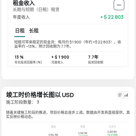
租金收入
长期与短期（日租）租赁
+ $ 22 803
年度收入
日租
长租
短租可带来稳定的现金流：每月约 $ 1 900（年约 +$ 22 803）。收
长租可带
益率约 ~13%，预计回收期为 7.7年。
益率约 
13 %
+ $ 1 900
7.7年
10.4
年化投资回报率 (%)
月度收入
投资回收期
年化投资
竣工时价格增长图以 USD
施工阶段数量： 3
随着关键施工阶段的推进，项目价格会逐步上调。数据由开发商直接提供，真
实反映价格动态。