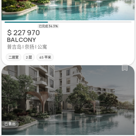
$ 227 970
BALCONY
普吉岛 | 奈扬 | 公寓
二居室
2 层
45 平米
已售出