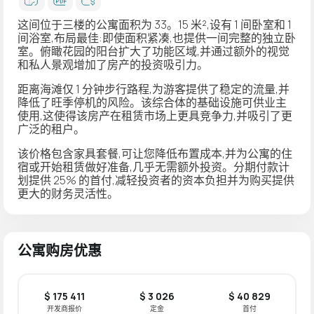
这间位于三楼的公寓面积为 33。15 米²,设有 1 间卧室和 1
间浴室,布局最佳:即使面积紧凑,也提供一间完整的独立卧
室。俯瞰花园的阳台扩大了功能区域,并通过额外的视觉
和私人景观增加了房产的投资吸引力。
距离海滩仅 1 分钟步行路程,为游客提供了稳定的流量,并
降低了旺季停机的风险。该综合体的基础设施可供业主
使用,这使得该房产在租赁市场上更具竞争力,并吸引了更
广泛的租户。
该价格包含家具套餐,可让您降低布置成本,并为公寓的住
宿或开始租赁做好准备,几乎无需额外投资。分期付款计
划提供 25% 的首付,减轻投资者的资本负担并为购买提供
更大的财务灵活性。
公寓购房优惠
$ 175 411
$ 3 026
$ 40 829
开发商报价
定金
首付