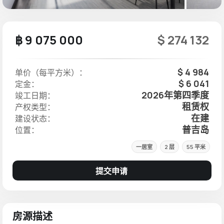
฿ 9 075 000
$ 274 132
$ 4 984
单价（每平方米）：
$ 6 041
定金：
2026年第四季度
竣工日期：
租赁权
产权类型：
在建
建设状态：
普吉岛
位置：
一居室
2 层
55 平米
提交申请
房源描述