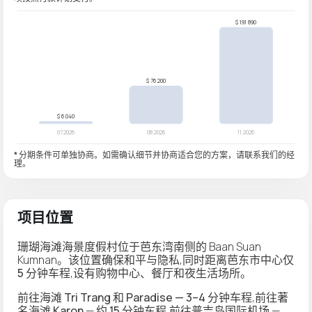
* 分期条件可单独协商。如需确认细节并协商适合您的方案，请联系我们的经
理。
项目位置
珊瑚海滩海景度假村位于芭东湾南侧的 Baan Suan
Kumnan。该位置确保和平与隐私,同时距离芭东市中心仅
5 分钟车程
,设有购物中心、餐厅和夜生活场所。
前往海滩
Tri Trang 和 Paradise — 3–4 分钟车程
,前往著
名海滩
Karon
— 约
15 分钟车程
,前往普吉岛国际机场 —