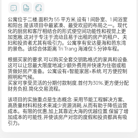
公寓位于二楼,面积为 55 平方米,设有 1 间卧室、1 间浴室
和阳台,是该项目中最紧凑、最受欢迎的布局之一。现代
化的厨房和客厅相结合的形式使空间功能性和视觉上更
加宽敞,这对于专注于流动且易于出租的房产的租户、夫
妇和投资者尤其有吸引力。公寓享有安达曼海和芭东湾
的景色。该综合体距离 Tri Trang 海滩仅 5 分钟车程。
根据买家的要求,可以购买全套交钥匙格式的家具和设备,
这可以让您最大限度地减少额外费用并快速为住宿或租
赁做好房产准备。公寓设有«智能家居»系统,可方便控制
照明和气候。
买家可享受灵活的分期付款制度,首付为30%,更方便分配
财务负担,简化交易流程。
该项目的实施重点是生态概念:采用节能工程解决方案、
高质量材料和技术来减少资源消耗,从而有助于降低运营
成本。有限的优惠,加上其靠近大海的优越位置,保留了增
加成本的可能性,并使该房产对您的度假和投资都具有吸
引力。