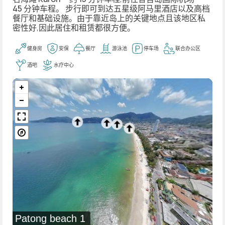
45 分钟车程
。 步行即可到达
五星级阿马里
酒店以及高档
餐厅和基础设施。由于靠近岛上的关键地点且该地区私
密性好,因此居住和租赁都很方便。
健身房
安保
餐厅
游泳池
停车场
联合办公区
酒吧
水疗中心
Patong beach 1