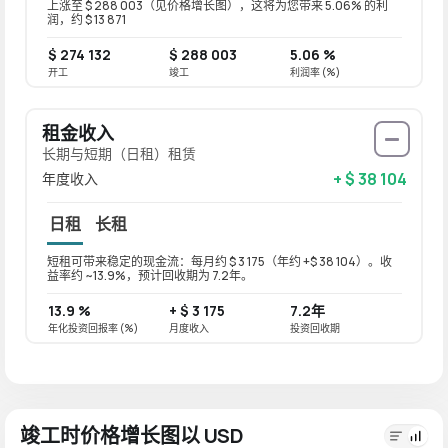
上涨至 $ 288 003（见价格增长图），这将为您带来 5.06% 的利
润，约 $ 13 871
$ 274 132
$ 288 003
5.06 %
开工
竣工
利润率 (%)
租金收入
长期与短期（日租）租赁
+ $ 38 104
年度收入
日租
长租
短租可带来稳定的现金流：每月约 $ 3 175（年约 +$ 38 104）。收
长租可带
益率约 ~13.9%，预计回收期为 7.2年。
益率约 
13.9 %
+ $ 3 175
7.2年
11.1 %
年化投资回报率 (%)
月度收入
投资回收期
年化投资
竣工时价格增长图以 USD