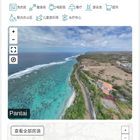
洗衣房
健身房
电影院
餐厅
游泳池
超市
联合办公区
儿童游乐场
水疗中心
Pantai
查看全部房源
+
−