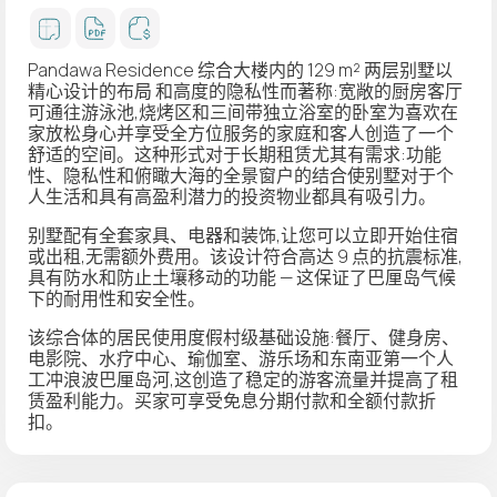
Pandawa Residence 综合大楼内的 129 m² 两层别墅以
精心设计的布局
和高度的隐私性而著称:宽敞的厨房客厅
可通往游泳池,烧烤区和三间带独立浴室的卧室为喜欢在
家放松身心并享受全方位服务的家庭和客人创造了一个
舒适的空间。这种形式对于长期租赁尤其有需求:功能
性、隐私性和俯瞰大海的全景窗户的结合使别墅对于个
人生活和具有高盈利潜力的投资物业都具有吸引力。
别墅配有
全套家具、电器和装饰
,让您可以立即开始住宿
或出租,无需额外费用。该设计符合高达 9 点的抗震标准,
具有防水和防止土壤移动的功能 — 这保证了巴厘岛气候
下的耐用性和安全性。
该综合体的居民使用
度假村级基础设施
:餐厅、健身房、
电影院、水疗中心、瑜伽室、游乐场和东南亚第一个人
工冲浪波巴厘岛河,这创造了稳定的游客流量并提高了租
赁盈利能力。买家可享受免息分期付款和全额付款折
扣。