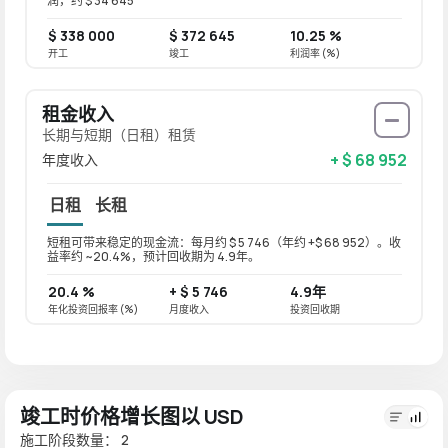
润，约 $ 34 645
$ 338 000
$ 372 645
10.25 %
开工
竣工
利润率 (%)
租金收入
长期与短期（日租）租赁
+ $ 68 952
年度收入
日租
长租
短租可带来稳定的现金流：每月约 $ 5 746（年约 +$ 68 952）。收
长租可带
益率约 ~20.4%，预计回收期为 4.9年。
益率约 
20.4 %
+ $ 5 746
4.9年
16.3
年化投资回报率 (%)
月度收入
投资回收期
年化投资
竣工时价格增长图以 USD
施工阶段数量： 2