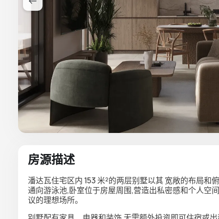
房源描述
潘达瓦住宅区内 153 米²的两层别墅以其
宽敞的布局和
通向游泳池,卧室位于房屋周围,营造出私密感和个人空间
议的理想场所。
别墅配有
家具、电器和装饰
,无需额外投资即可住宿或出