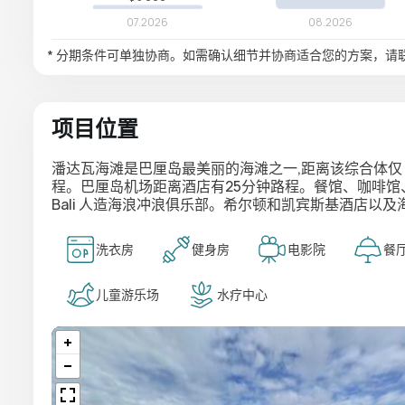
* 分期条件可单独协商。如需确认细节并协商适合您的方案，请
项目位置
潘达瓦海滩是巴厘岛最美丽的海滩之一,距离该综合体仅 
程。巴厘岛机场距离酒店有25分钟路程。餐馆、咖啡馆、商店
Bali 人造海浪冲浪俱乐部。希尔顿和凯宾斯基酒店以
洗衣房
健身房
电影院
餐
儿童游乐场
水疗中心