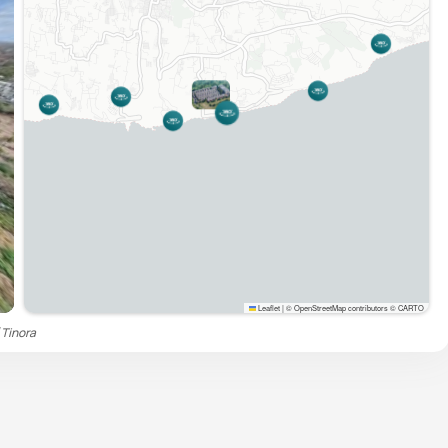
Leaflet
|
© OpenStreetMap contributors © CARTO
制
Tinora