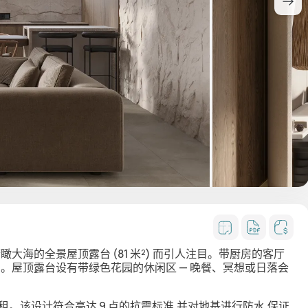
俯瞰大海的全景屋顶露台
(81 米²) 而引人注目。带厨房的客厅
。屋顶露台设有带绿色花园的休闲区 — 晚餐、冥想或日落会
租。该设计符合高达 9 点的抗震标准,并对地基进行防水,保证