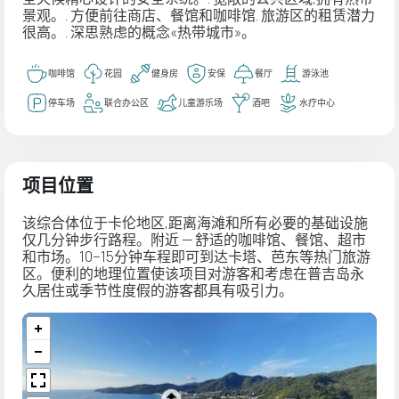
景观。. 方便前往商店、餐馆和咖啡馆. 旅游区的租赁潜力
很高。. 深思熟虑的概念«热带城市»。
咖啡馆
花园
健身房
安保
餐厅
游泳池
停车场
联合办公区
儿童游乐场
酒吧
水疗中心
项目位置
该综合体位于卡伦地区,距离海滩和所有必要的基础设施
仅几分钟步行路程。附近 — 舒适的咖啡馆、餐馆、超市
和市场。10–15分钟车程即可到达卡塔、芭东等热门旅游
区。便利的地理位置使该项目对游客和考虑在普吉岛永
久居住或季节性度假的游客都具有吸引力。