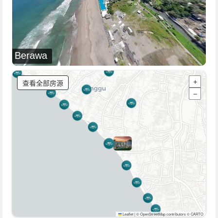
Berawa
查看全部房源
+
−
Leaflet
|
© OpenStreetMap contributors © CARTO