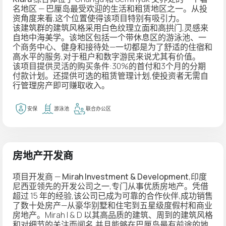
名地区 — 巴厘岛最受欢迎的生活和租赁地区之一。从投
资角度来看,这个位置使得该项目特别有吸引力。
该建筑群的建筑风格采用白色纹理立面和高拱门,灵感来
自地中海美学。该地区包括一个带休息区的游泳池、一
个商务中心、健身和接待处—一切都是为了舒适的住宿和
高水平的服务,对于租户和数字游民来说尤其有价值。
该项目提供灵活的购买条件:30%的首付和3个月的分期
付款计划。还提供可选的租赁管理计划,使投资者无需自
行管理房产即可赚取收入。
安保
游泳池
联合办公区
房地产开发商
项目开发商 —
Mirah Investment & Development
,印度
尼西亚领先的开发公司之一,专门从事优质房地产。凭借
超过 15 年的经验,该公司已成为可靠的合作伙伴,成功销售
了数十处房产—从豪华别墅和住宅到五星级度假村和商业
房地产。Mirah I & D 以其高品质的建筑、周到的建筑风格
和对细节的关注而闻名,并且能够在巴厘岛最有前途的地