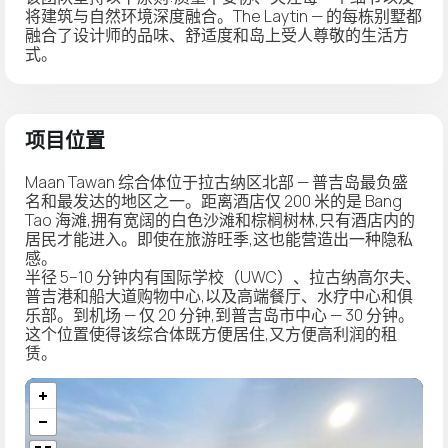
将建筑与自然环境深度融合。The Laytin — 的每栋别墅都
融合了设计师的品味、舒适度和岛上受人尊敬的生活方
式。
项目位置
Maan Tawan 综合体位于拉古纳区北部 — 普吉岛最负盛
名和最发达的地区之一。距离酒店仅 200 米的是 Bang
Tao 海滩,拥有宽阔的白色沙滩和棕榈树林,只有酒店内的
居民才能进入。即使在旅游旺季,这也能营造出一种隐私
感。
半径 5–10 分钟内有国际学校（UWC）、拉古纳高尔夫、
普吉港和船大道购物中心,以及高端餐厅、水疗中心和俱
乐部。到机场 — 仅 20 分钟,到普吉岛市中心 — 30 分钟。
这个位置使得该综合体既方便居住,又方便高利润的租
赁。