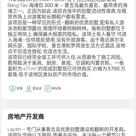
Bang Tao 海滩仅
200 米
— 普吉岛最负盛名、最昂贵的海
滩之一。正因为如此,该综合体中的别墅流动性很高,在租
赁市场上对游客和长期租户都有需求。
该项目是一种罕见的形式—
翻新的优质别墅,配有私人游
泳池和屋顶露台
,周围环绕着棕榈树林。每栋别墅都位于
独立地块
上,确保最大程度的隐私。该领土有人看守,可进
入海滩—仅供居民使用,没有外部游客。由于靠近高尔夫
俱乐部、国际学校、普吉港和罗宾逊生活方式酒店,该地
点不仅适合放松,也适合生活。
该项目已经
完全竣工并可供入住
,从而避免了施工风险。
费用取决于家具、厨房、景观、空调和内置衣柜。一栋
面积为 471 m² 的现成别墅现已可供购买,价格为
5700 万
泰铢
,低于该地区类似房产的市场价值。
安保
游泳池
停车场
房地产开发商
Laytin — 专门从事普吉岛优质别墅建设和翻新的开发商。
该团队坚持以下原则:质量不妥协、关注每一个细节以及