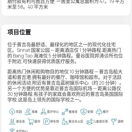
期付款有利可图且方便. 一居室公寓总面积为 47。19 平方
米至 58。40 平方米
项目位置
位于普吉岛最舒适、最绿化的地区之一的现代化住宅
区。Sirinat 国家公园 — 距离酒店仅 1 分钟路程,距离热门
的 Bang Tao 海滩仅 5 分钟路程。曼谷医院邦涛诊所也位
于附近,可快速获得优质医疗服务。
距离热门休闲和购物目的地仅 10 分钟路程 — 普吉岛船大
道和普吉港,拥有最好的餐厅、咖啡馆和超市。对于活跃
的休闲活动,附近有普吉岛蓝树娱乐中心（约 20 分钟）。
另一个方便的优势是靠近普吉岛国际机场 — 距离公路仅
30 分钟路程,有孩子的家庭会喜欢附近的普吉岛英国国际
学校,这是岛上领先的国际学校之一。
花园
海滩
医疗中心
健身房
安保
餐厅
游泳池
超市
停车场
联合办公区
儿童游乐场
酒吧
水疗中心