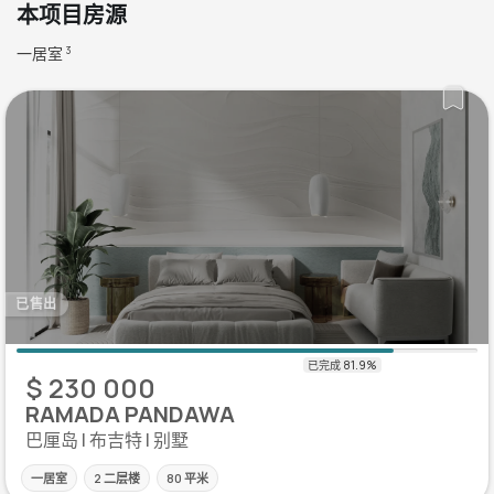
本项目房源
一居室
3
已售出
$ 230 000
RAMADA PANDAWA
巴厘岛 | 布吉特 | 别墅
一居室
2 二层楼
80 平米