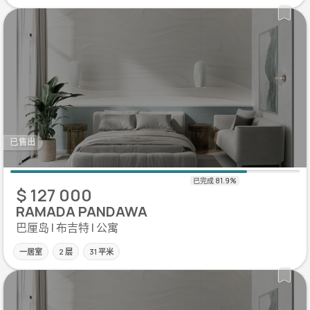
已售出
$ 127 000
RAMADA PANDAWA
巴厘岛 | 布吉特 | 公寓
一居室
2 层
31 平米