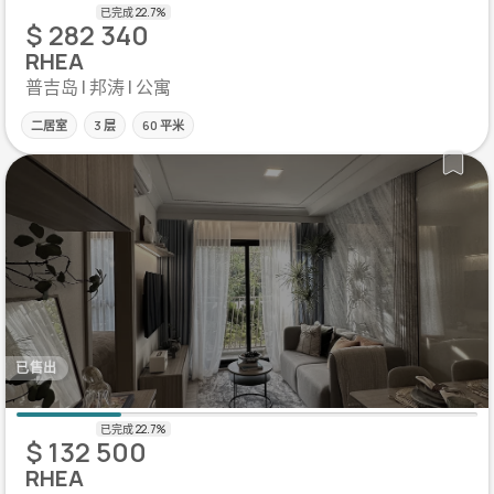
$ 282 340
RHEA
普吉岛 | 邦涛 | 公寓
二居室
3 层
60 平米
已售出
$ 132 500
RHEA