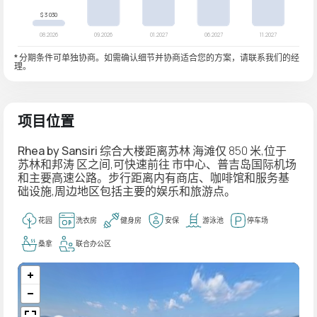
* 分期条件可单独协商。如需确认细节并协商适合您的方案，请联系我们的经
理。
项目位置
Rhea by Sansiri
综合大楼距离苏林
海滩仅
850 米,位于
苏林和邦涛
区之间,可快速前往
市中心
、
普吉岛国际机场
和主要高速公路。步行距离内有
商店、咖啡馆和服务基
础设施
,周边地区包括主要的
娱乐和旅游点
。
花园
洗衣房
健身房
安保
游泳池
停车场
桑拿
联合办公区