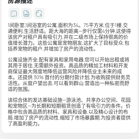
房源描述
1间卧室,1间浴室的公寓,面积为34。75平方米,位于1楼,交
通便利,生活舒适。距大海的距离—步行仅需4分钟,这使得
该房产对租户具有吸引力,并在二级市场上保持很高的价
值增长潜力。这些公寓是宠物朋友,这扩大了目标受众,包
括养宠物的租户,并增加了房产的流动性。
公寓设施齐全,配有家具和家用电器,您可以开始出租或将
其用于居住,无需额外投资。高品质的精加工材料和开发
商保证最大限度地降低运营风险并降低业主未来的成
本。还提供 30% 首付的分期付款计划,为收购提供财务灵
活性。从窗户望出去,可以看到群山,营造出一种私密而舒
适的氛围。
该综合体的发达基础设施—游泳池、共享办公空间、花园
和宠物区—为长期和短期租赁创造了有吸引力的条件。价
格中包含高品质的材料、家具和设备,以及精心设计的布
局,增加了房产的流动性,缩短了市场暴露期,为投资者提供
了高盈利能力。