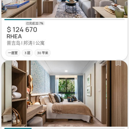
$ 124 670
RHEA
普吉岛 | 邦涛 | 公寓
一居室
3 层
30 平米