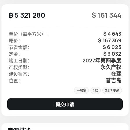
฿ 5 321 280
$ 161 344
$ 4 643
单价（每平方米）：
$ 167 369
原价：
$ 6 025
节省金额：
$ 3 032
定金：
2027年第四季度
竣工日期：
永久产权
产权类型：
在建
建设状态：
普吉岛
位置：
一居室
1 层
34.7 平米
提交申请