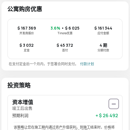
公寓购房优惠
$ 167 369
3.6%
• $ 6 025
$ 161 344
开发商报价
Tinora优惠
应付金额
$ 3 032
$ 45 372
4 期
定金
首付
分期付款
在支付定金后一个月内，于签署合同时支付。
付款计划
投资策略
资本增值
竣工后出售
+ $ 26 492
预期利润
该策略让您在施工期内通过资产升值获利。到施工结束时，价格将