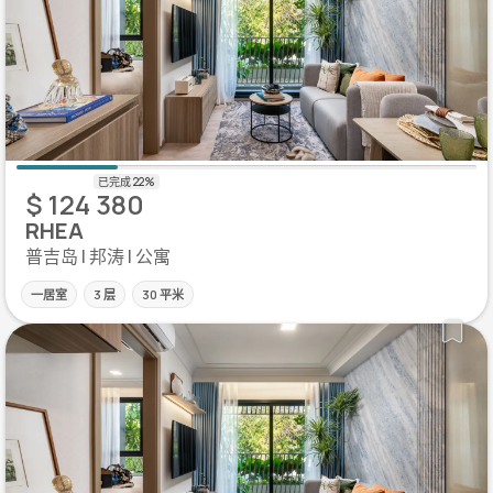
$ 124 380
RHEA
普吉岛 | 邦涛 | 公寓
一居室
3 层
30 平米