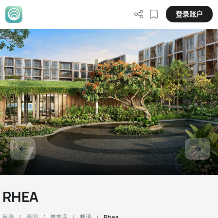
登录账户
RHEA
目录
泰国
普吉岛
邦涛
Rhea