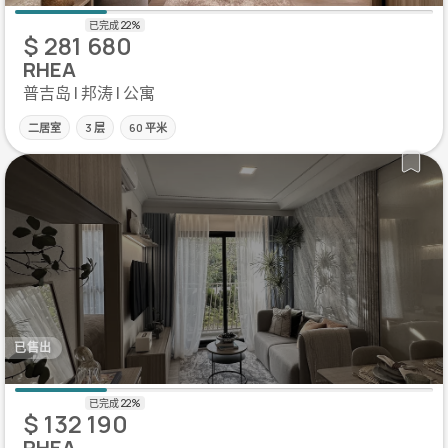
$ 281 680
RHEA
普吉岛 | 邦涛 | 公寓
二居室
3 层
60 平米
已售出
$ 132 190
RHEA