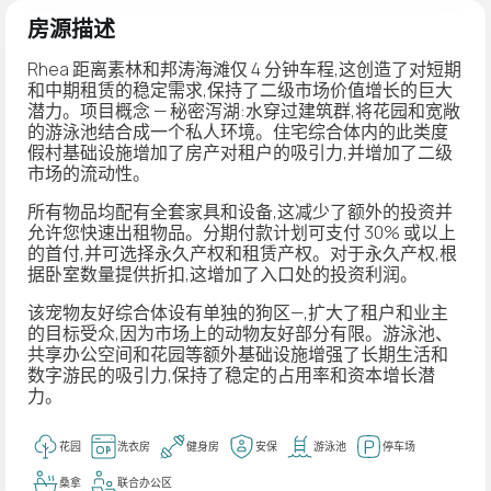
房源描述
Rhea 距离素林和邦涛海滩仅 4 分钟车程,这创造了对短期
和中期租赁的稳定需求,保持了二级市场价值增长的巨大
潜力。项目概念 — 秘密泻湖:水穿过建筑群,将花园和宽敞
的游泳池结合成一个私人环境。住宅综合体内的此类度
假村基础设施增加了房产对租户的吸引力,并增加了二级
市场的流动性。
所有物品均配有全套家具和设备,这减少了额外的投资并
允许您快速出租物品。分期付款计划可支付 30% 或以上
的首付,并可选择永久产权和租赁产权。对于永久产权,根
据卧室数量提供折扣,这增加了入口处的投资利润。
该宠物友好综合体设有单独的狗区—,扩大了租户和业主
的目标受众,因为市场上的动物友好部分有限。游泳池、
共享办公空间和花园等额外基础设施增强了长期生活和
数字游民的吸引力,保持了稳定的占用率和资本增长潜
力。
花园
洗衣房
健身房
安保
游泳池
停车场
桑拿
联合办公区