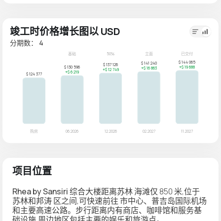
竣工时价格增长图以 USD
分期数： 4
项目位置
Rhea by Sansiri
综合大楼距离苏林
海滩仅
850 米,位于
苏林和邦涛
区之间,可快速前往
市中心
、
普吉岛国际机场
和主要高速公路。步行距离内有
商店、咖啡馆和服务基
础设施
,周边地区包括主要的
娱乐和旅游点
。