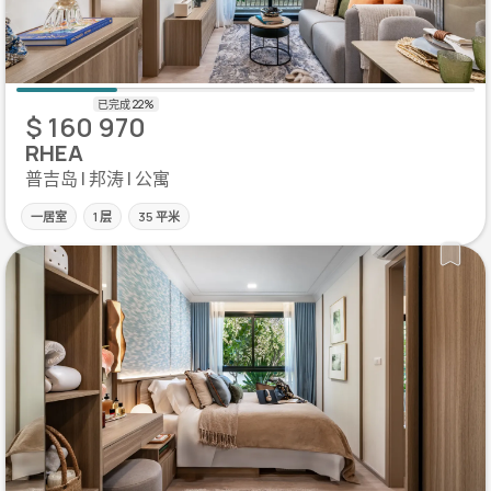
$ 160 970
RHEA
普吉岛 | 邦涛 | 公寓
一居室
1 层
35 平米