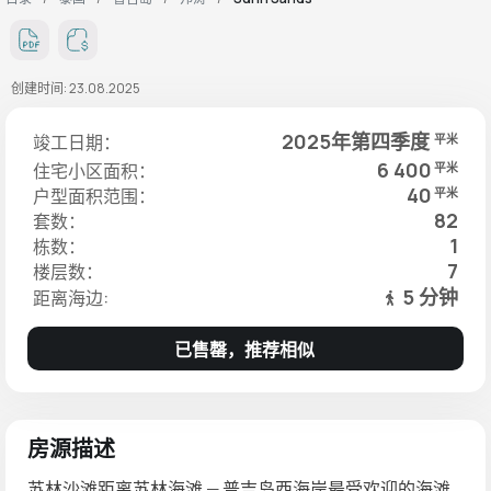
创建时间: 23.08.2025
2025年第四季度
竣工日期：
平米
6 400
住宅小区面积：
平米
40
户型面积范围：
平米
82
套数：
1
栋数：
7
楼层数：
5 分钟
距离海边:
已售罄，推荐相似
房源描述
苏林沙滩距离苏林海滩 — 普吉岛西海岸最受欢迎的海滩