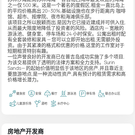
之一仅 500 米。这是一个著名的度假区,租金一直比岛上
的平均价格高出 20–30%,基础设施也在步行距离内:咖啡
馆、超市、按摩院、夜市和海滩俱乐部。
该项目之所以脱颖而出,是因为它已接近建成并可供入住,
从而最大限度地降低了投资者的风险。酒店内 — 宽敞的
游泳池、健身室、停车场和 24 小时保安。公寓出租时配
有全套装修和家具 — 您可以立即开始出租,无需额外投
资。由于其紧凑的格式和优惠的价格,这里的工作室对于
短期租赁特别有趣。
一位声誉良好的开发商已在普吉岛成功实施了多个项目,
为该交易提供了透明的法律方案和全力支持。Surin
Sands— 的起始价值明显低于该地区的房产,并且靠近主
要旅游地点,是一种流动性资产,具有预计的租赁需求和高
价格增长潜力。
健身房
安保
餐厅
游泳池
停车场
联合办公区
儿童游乐场
酒吧
水疗中心
房地产开发商