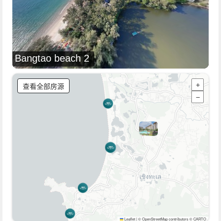
Bangtao beach 2
查看全部房源
+
−
Leaflet
|
© OpenStreetMap contributors © CARTO