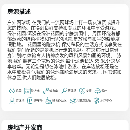
房源描述
户外网球场:在我们的一流网球场上打一场友谊赛或提升
您的技能。在得到良好支持和专业的环境中享受游戏。.
绿洲花园:沉浸在绿洲花园的宁静氛围中。周围环绕着郁
郁葱葱的绿色植物和壮观的风景,是放松与和平的僻静度
假胜地。. 花园里的跑步机:保持积极的生活方式或享受在
我们专门配备的跑步机上行走的乐趣。在您进行日常健
身计划时,体验令人精神焕发的风和风景如画的环境。. 泳
池:我们拥有三个宽敞的泳池,每个泳池长达 35 米,让您尽
享奢华。无论您是想在泳池中游泳、在岸边放松还是在
水中放松身心,我们的泳池都能满足您的需求。. 图书馆和
休息区,供人们隐居放松。
花园
洗衣房
健身房
网球场
安保
餐厅
游泳池
停车场
联合办公区
儿童游乐场
水疗中心
房地产开发商