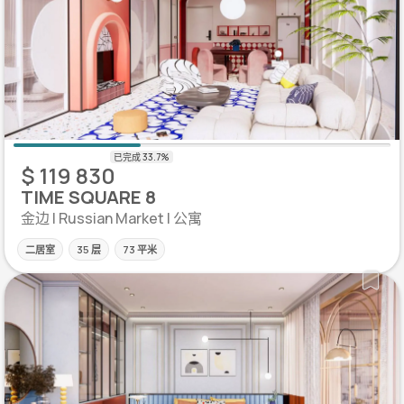
$ 119 830
TIME SQUARE 8
金边 | Russian Market | 公寓
二居室
35 层
73 平米