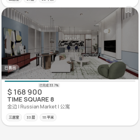
已售出
$ 168 900
TIME SQUARE 8
金边 | Russian Market | 公寓
三居室
33 层
111 平米