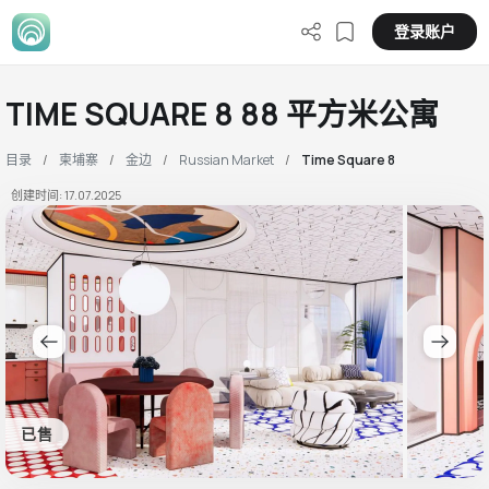
登录账户
TIME SQUARE 8 88 平方米公寓
目录
柬埔寨
金边
Russian Market
Time Square 8
创建时间: 17.07.2025
已售