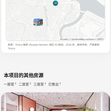
Leaflet
|
© OpenStreetMap contributors © CARTO
来源：Tinora 独家 «Russian Market» 地区 3D 航拍，2026 年。版权所有。严禁复制
Tinora
本项目的其他房源
一居室
二居室
三居室
已售出
2
2
2
5