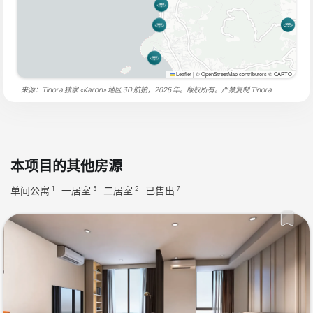
Leaflet
|
© OpenStreetMap contributors © CARTO
来源：Tinora 独家 «Karon» 地区 3D 航拍，2026 年。版权所有。严禁复制
Tinora
本项目的其他房源
单间公寓
一居室
二居室
已售出
1
5
2
7