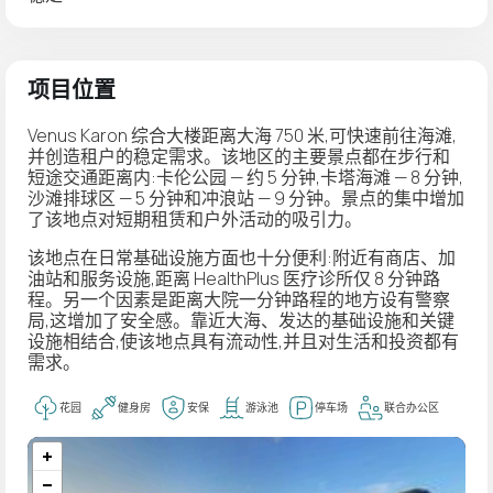
项目位置
Venus Karon 综合大楼距离大海 750 米,可快速前往海滩,
并创造租户的稳定需求。该地区的主要景点都在步行和
短途交通距离内:卡伦公园 — 约 5 分钟,卡塔海滩 — 8 分钟,
沙滩排球区 — 5 分钟和冲浪站 — 9 分钟。景点的集中增加
了该地点对短期租赁和户外活动的吸引力。
该地点在日常基础设施方面也十分便利:附近有商店、加
油站和服务设施,距离 HealthPlus 医疗诊所仅 8 分钟路
程。另一个因素是距离大院一分钟路程的地方设有警察
局,这增加了安全感。靠近大海、发达的基础设施和关键
设施相结合,使该地点具有流动性,并且对生活和投资都有
需求。
花园
健身房
安保
游泳池
停车场
联合办公区