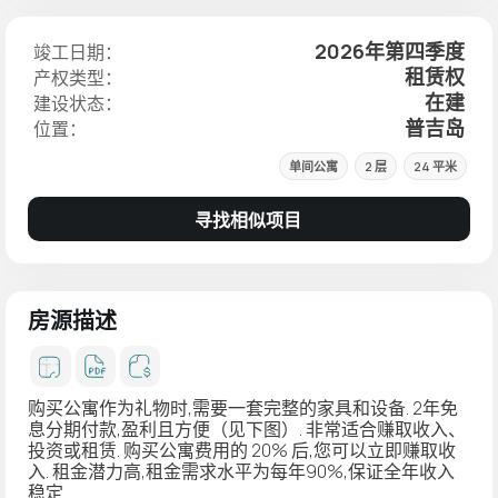
2026年第四季度
竣工日期：
租赁权
产权类型：
在建
建设状态：
普吉岛
位置：
单间公寓
2 层
24 平米
寻找相似项目
房源描述
购买公寓作为礼物时,需要一套完整的家具和设备. 2年免
息分期付款,盈利且方便（见下图）. 非常适合赚取收入、
投资或租赁. 购买公寓费用的 20% 后,您可以立即赚取收
入. 租金潜力高,租金需求水平为每年90%,保证全年收入
稳定