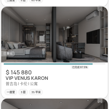
二居室
5 层
60 平米
已售出
$ 145 880
VIP VENUS KARON
普吉岛 | 卡伦 | 公寓
一居室
3 层
35 平米