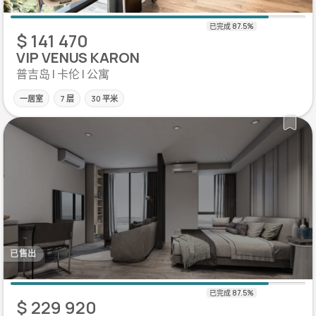
$ 141 470
VIP VENUS KARON
普吉岛 | 卡伦 | 公寓
一居室
7 层
30 平米
已售出
$ 229 920