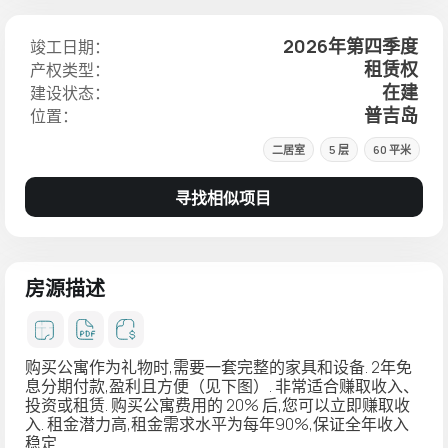
2026年第四季度
竣工日期：
租赁权
产权类型：
在建
建设状态：
普吉岛
位置：
二居室
5 层
60 平米
寻找相似项目
房源描述
购买公寓作为礼物时,需要一套完整的家具和设备. 2年免
息分期付款,盈利且方便（见下图）. 非常适合赚取收入、
投资或租赁. 购买公寓费用的 20% 后,您可以立即赚取收
入. 租金潜力高,租金需求水平为每年90%,保证全年收入
稳定