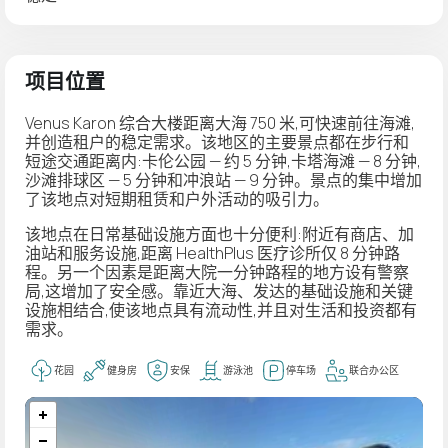
项目位置
Venus Karon 综合大楼距离大海 750 米,可快速前往海滩,
并创造租户的稳定需求。该地区的主要景点都在步行和
短途交通距离内:卡伦公园 — 约 5 分钟,卡塔海滩 — 8 分钟,
沙滩排球区 — 5 分钟和冲浪站 — 9 分钟。景点的集中增加
了该地点对短期租赁和户外活动的吸引力。
该地点在日常基础设施方面也十分便利:附近有商店、加
油站和服务设施,距离 HealthPlus 医疗诊所仅 8 分钟路
程。另一个因素是距离大院一分钟路程的地方设有警察
局,这增加了安全感。靠近大海、发达的基础设施和关键
设施相结合,使该地点具有流动性,并且对生活和投资都有
需求。
花园
健身房
安保
游泳池
停车场
联合办公区