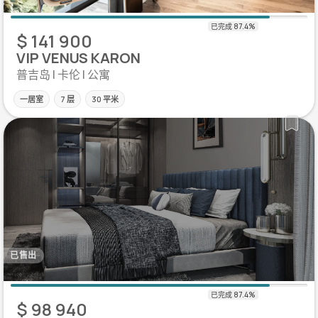
$ 141 900
VIP VENUS KARON
普吉岛 | 卡伦 | 公寓
一居室
7 层
30 平米
已售出
$ 98 940