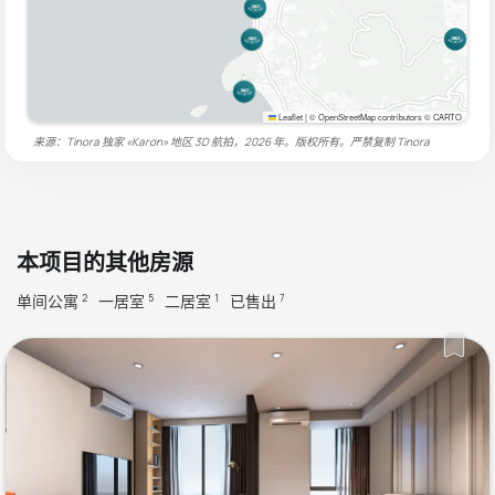
Leaflet
|
© OpenStreetMap contributors © CARTO
来源：Tinora 独家 «Karon» 地区 3D 航拍，2026 年。版权所有。严禁复制
Tinora
本项目的其他房源
单间公寓
一居室
二居室
已售出
2
5
1
7