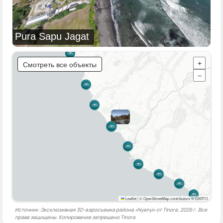
Pura Sapu Jagat
Смотреть все объекты
+
−
Leaflet
|
© OpenStreetMap contributors © CARTO
Источник: Эксклюзивная 3D-аэросъемка района «Nyanyi» от Tinora, 2026 г. Все
права защищены. Копирование запрещено
Tinora