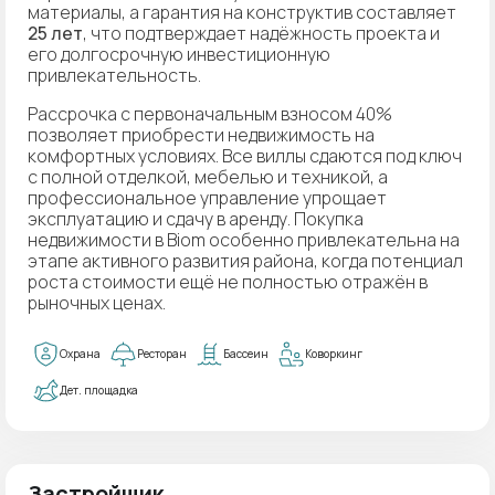
материалы, а гарантия на конструктив составляет
25 лет
, что подтверждает надёжность проекта и
его долгосрочную инвестиционную
привлекательность.
Рассрочка с первоначальным взносом 40%
позволяет приобрести недвижимость на
комфортных условиях. Все виллы сдаются под ключ
с полной отделкой, мебелью и техникой, а
профессиональное управление упрощает
эксплуатацию и сдачу в аренду. Покупка
недвижимости в Biom особенно привлекательна на
этапе активного развития района, когда потенциал
роста стоимости ещё не полностью отражён в
рыночных ценах.
Охрана
Ресторан
Бассеин
Коворкинг
Дет. площадка
Застройщик