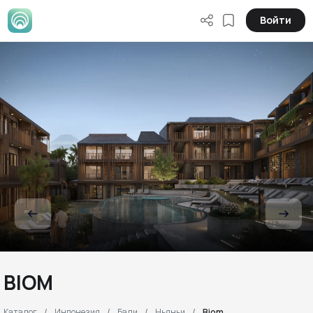
Войти
BIOM
Каталог
Индонезия
Бали
Ньяньи
Biom