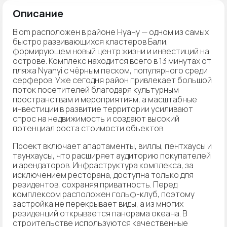
Описание
Biom расположен в районе Нуану — одном из самых
быстро развивающихся кластеров Бали,
формирующем новый центр жизни и инвестиций на
острове. Комплекс находится всего в 13 минутах от
пляжа Nyanyi с чёрным песком, популярного среди
серферов. Уже сегодня район привлекает большой
поток посетителей благодаря культурным
пространствам и мероприятиям, а масштабные
инвестиции в развитие территории усиливают
спрос на недвижимость и создают высокий
потенциал роста стоимости объектов.
Проект включает апартаменты, виллы, пентхаусы и
таунхаусы, что расширяет аудиторию покупателей
и арендаторов. Инфраструктура комплекса, за
исключением ресторана, доступна только для
резидентов, сохраняя приватность. Перед
комплексом расположен гольф-клуб, поэтому
застройка не перекрывает виды, а из многих
резиденций открывается панорама океана. В
строительстве используются качественные