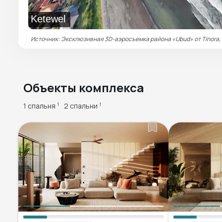
Ketewel
Источник: Эксклюзивная 3D-аэросъемка района «Ubud» от Tinora,
Объекты комплекса
1 спальня
2 спальни
1
1