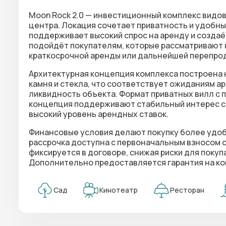
Moon Rock 2.0 — инвестиционный комплекс видовы
центра. Локация сочетает приватность и удобны
поддерживает высокий спрос на аренду и создаё
подойдёт покупателям, которые рассматривают
краткосрочной аренды или дальнейшей перепро
Архитектурная концепция комплекса построена 
камня и стекла, что соответствует ожиданиям 
ликвидность объекта. Формат приватных вилл с 
концепция поддерживают стабильный интерес с
высокий уровень арендных ставок.
Финансовые условия делают покупку более удобн
рассрочка доступна с первоначальным взносом 
фиксируется в договоре, снижая риски для поку
Дополнительно предоставляется гарантия на ко
Сад
Кинотеатр
Ресторан