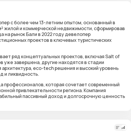
пер с более чем 13-летним опытом, основанный в
 м² жилой и коммерческой недвижимости, сформировав
 на рынок Бали в 2022 году девелопер
тиционных проектов в ключевых туристических
ивает ряд концептуальных проектов, включая Salt of
тов уже завершена, другие находятся в стадии
 архитектура, eco-tech решения и высокий уровень
д и ликвидность.
да профессионалов, которая сочетает современный
онной привлекательности региона. Компания
табильный пассивный доход и долгосрочную ценность