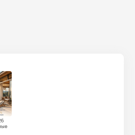
26
ьные