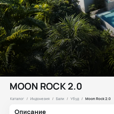
MOON ROCK 2.0
Каталог
Индонезия
Бали
Убуд
Moon Rock 2.0
Описание