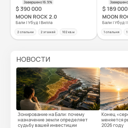
$ 390 000
$ 189 000
MOON ROCK 2.0
MOON ROC
Бали | Убуд | Вилла
Бали | Убуд |
2 спальни
2 этажей
102 кв.м
1 спальня
1
НОВОСТИ
Зонирование на Бали: почему
Конец «серо
назначение земли определяет
меняется р
судьбу вашей инвестиции
2026 году