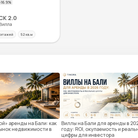
K 2.0
 Вилла
 этажей
52 кв.м
й» аренды на Бали: как
Виллы на Бали для аренды в 20
ынок недвижимости в
году: ROI, окупаемость и реал
цифры для инвестора