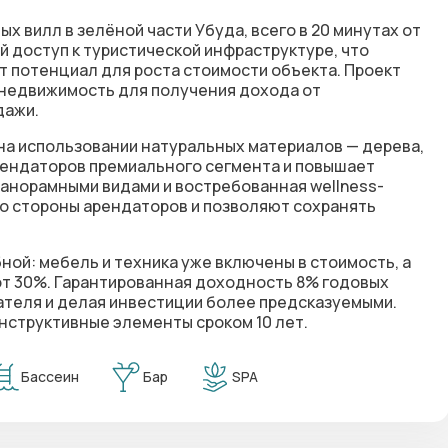
х вилл в зелёной части Убуда, всего в 20 минутах от
й доступ к туристической инфраструктуре, что
т потенциал для роста стоимости объекта. Проект
 недвижимость для получения дохода от
дажи.
на использовании натуральных материалов — дерева,
арендаторов премиального сегмента и повышает
панорамными видами и востребованная wellness-
о стороны арендаторов и позволяют сохранять
ой: мебель и техника уже включены в стоимость, а
от 30%. Гарантированная доходность 8% годовых
пателя и делая инвестиции более предсказуемыми.
нструктивные элементы сроком 10 лет.
Бассеин
Бар
SPA