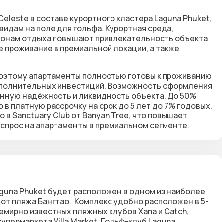
Celeste
в составе курортного кластера Laguna Phuket
,
видам на поле для гольфа. Курортная среда,
 зонам отдыха повышают привлекательность объекта
 проживание в премиальной локации, а также
поэтому апартаменты полностью готовы к проживанию
 дополнительных инвестиций. Возможность оформления
нную надёжность и ликвидность объекта. До 50%
 платную рассрочку на срок до 5 лет до 7% годовых.
в Sanctuary Club от Banyan Tree, что повышает
спрос на апартаменты в премиальном сегменте.
guna Phuket будет расположен в одном из наиболее
 от пляжа Бангтао. Комплекс удобно расположен в 5-
семирно известных пляжных клубов Xana и Catch,
супермаркета Villa Market. Гольф-клуб Laguna