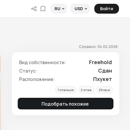
Войти
RU
USD
Создано: 04.02.2026
Freehold
Вид собственности:
Сдан
Статус:
Пхукет
Расположение:
1 спальня
2 этаж
29 кв.м
Подобрать похожие