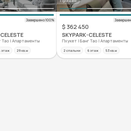
Продан
$ 362 450
-CELESTE
SKYPARK-CELESTE
г Тао | Апартаменты
Пхукет | Банг Тао | Апартаменты
 этаж
29 кв.м
2 спальни
6 этаж
53 кв.м