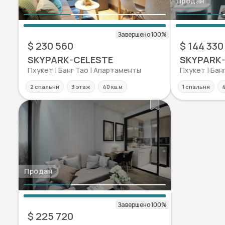
Продан
$ 230 560
$ 144 330
SKYPARK-CELESTE
SKYPARK
Пхукет | Банг Тао | Апартаменты
Пхукет | Бан
2 спальни
3 этаж
40 кв.м
1 спальня
4
Продан
$ 225 720