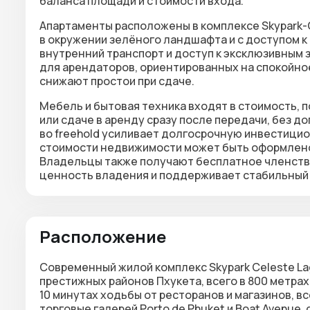
баланса площади и стоимости входа.
Апартаменты расположены в комплексе Skypark-
в окружении зелёного ландшафта и с доступом к 
внутренний транспорт и доступ к эксклюзивным
для арендаторов, ориентированных на спокойное
снижают простои при сдаче.
Мебель и бытовая техника входят в стоимость
, 
или сдаче в аренду сразу после передачи, без
во
freehold
усиливает долгосрочную инвестицио
стоимости недвижимости может быть оформлено в
Владельцы также получают бесплатное членство 
ценность владения и поддерживает стабильный 
Расположение
Современный жилой комплекс Skypark Celeste La
престижных районов Пхукета, всего в 800 метрах
10 минутах ходьбы от ресторанов и магазинов, в
торговые галерей Porto de Phuket и Boat Avenue, 