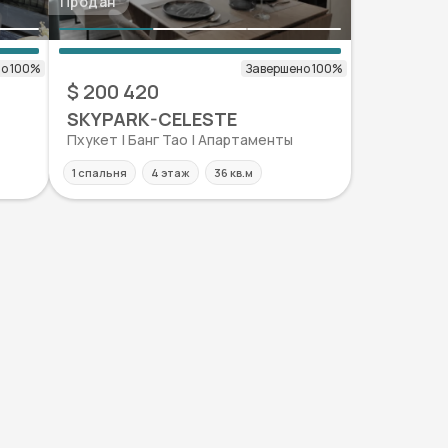
Продан
$ 200 420
SKYPARK-CELESTE
Пхукет | Банг Тао | Апартаменты
1 спальня
4 этаж
36 кв.м