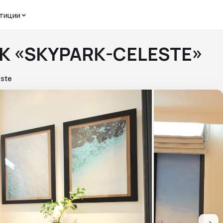
тиции
ЖК «SKYPARK-CELESTE»
este