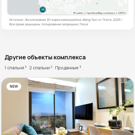
Leaflet
|
© OpenStreetMap contributors © CARTO
Источник: Эксклюзивная 3D-аэросъемка района «Bang Tao» от Tinora, 2026 г.
Все права защищены. Копирование запрещено
Tinora
Другие объекты комплекса
1 спальня
2 спальни
Проданные
3
2
5
NEW