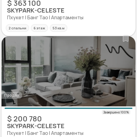
$ 363 100
SKYPARK-CELESTE
Пхукет | Банг Тао | Апартаменты
2 спальни
6 этаж
53 кв.м
Продан
$ 200 780
SKYPARK-CELESTE
Пхукет | Банг Тао | Апартаменты