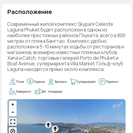
Расположение
Современный жилой комплекс Skypark Celeste
Laguna Phuket будет расположен в одном из
наиболее престижных районов Пхукета, всего в 800
метрах от пляжа Бангтао. Комплекс удобно
расположен в 5-10 минутах ходьбы от ресторанов и
магазинов, всемирно известных пляжных клубов
Xana и Catch, торговые галерей Porto de Phuket и
Boat Avenue, супермаркета Villa Market. Гольф-клуб
Laguna находится прямо около комплекса.
Пляж
Охрана
Бассеин
Супермаркет
Паркинг
Коворкинг
Дет. площадка