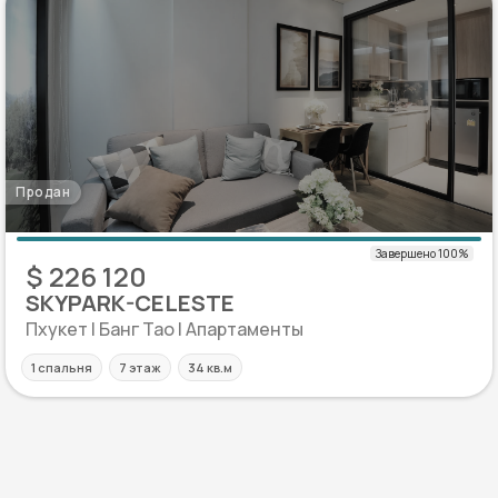
Продан
$ 226 120
SKYPARK-CELESTE
Пхукет | Банг Тао | Апартаменты
1 спальня
7 этаж
34 кв.м