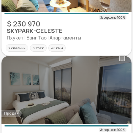
$ 230 970
SKYPARK-CELESTE
Пхукет | Банг Тао | Апартаменты
2 спальни
3 этаж
40 кв.м
Продан