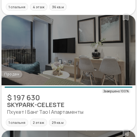
1 спальня
4 этаж
36 кв.м
Продан
$ 197 630
SKYPARK-CELESTE
Пхукет | Банг Тао | Апартаменты
1 спальня
2 этаж
29 кв.м