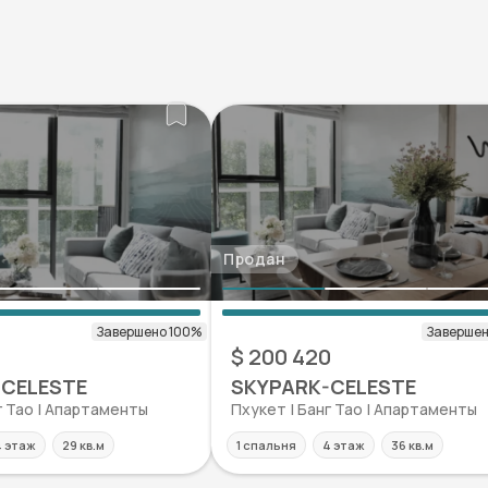
Продан
$ 200 420
-CELESTE
SKYPARK-CELESTE
г Тао | Апартаменты
Пхукет | Банг Тао | Апартаменты
 этаж
29 кв.м
1 спальня
4 этаж
36 кв.м