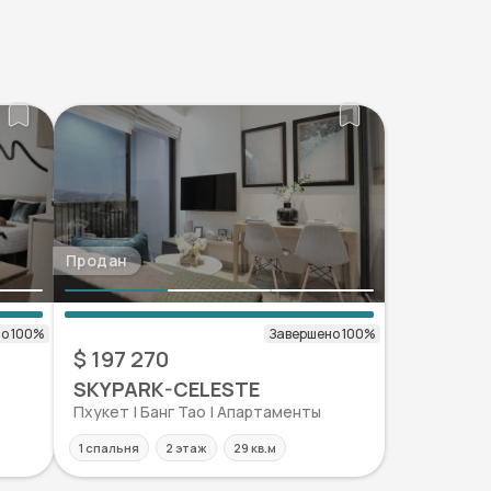
Продан
$ 197 270
SKYPARK-CELESTE
Пхукет | Банг Тао | Апартаменты
1 спальня
2 этаж
29 кв.м