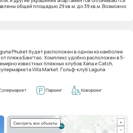
ели, и другие украшения апартаментов оплачиваются
лены общей площадью 29 кв.м. до 39 кв.м. Возможно
guna Phuket будет расположен в одном из наиболее
 от пляжа Бангтао. Комплекс удобно расположен в 5-
семирно известных пляжных клубов Xana и Catch,
супермаркета Villa Market. Гольф-клуб Laguna
Супермаркет
Паркинг
Коворкинг
Смотреть все объекты
+
−