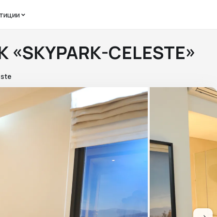
тиции
ЖК «SKYPARK-CELESTE»
este