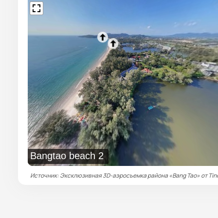
Bangtao beach 2
Источник: Эксклюзивная 3D-аэросъемка района «Bang Tao» от Tin