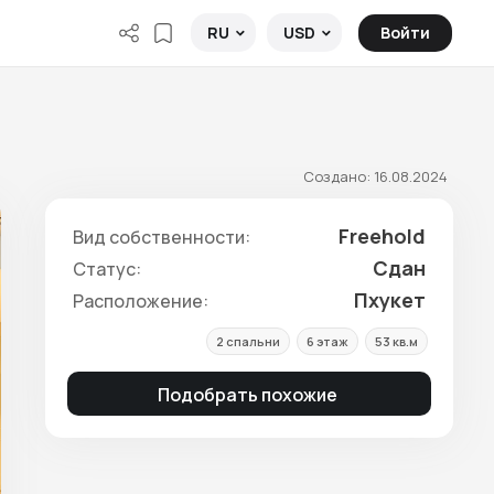
Войти
RU
USD
Создано: 16.08.2024
Freehold
Вид собственности:
Сдан
Статус:
Пхукет
Расположение:
2 спальни
6 этаж
53 кв.м
Подобрать похожие