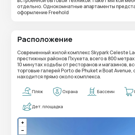
встроенной бытовой техникой. Пакет мягкой меб
отдельно. Однокомнатные апартаменты представ
оформление Freehold
Расположение
Современный жилой комплекс Skypark Celeste La
престижных районов Пхукета, всего в 800 метрах
10 минутах ходьбы от ресторанов и магазинов, в
торговые галерей Porto de Phuket и Boat Avenue, 
находится прямо около комплекса.
Пляж
Охрана
Бассеин
Дет. площадка