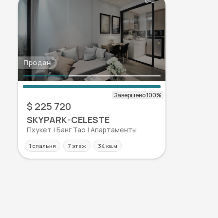
Продан
$ 225 720
SKYPARK-CELESTE
Пхукет | Банг Тао | Апартаменты
1 спальня
7 этаж
34 кв.м