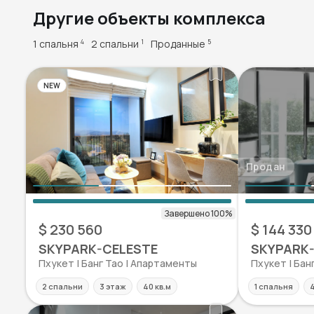
Другие объекты комплекса
1 спальня
2 спальни
Проданные
4
1
5
NEW
Продан
$ 230 560
$ 144 330
SKYPARK-CELESTE
SKYPARK
Пхукет | Банг Тао | Апартаменты
Пхукет | Бан
2 спальни
3 этаж
40 кв.м
1 спальня
4