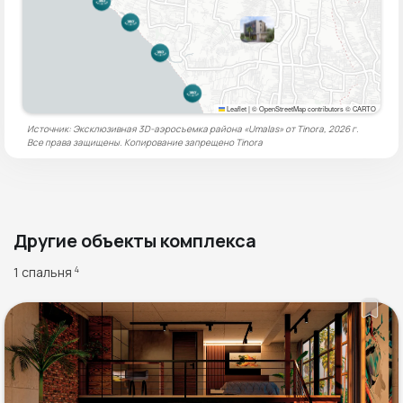
Leaflet
|
© OpenStreetMap contributors © CARTO
Источник: Эксклюзивная 3D-аэросъемка района «Umalas» от Tinora, 2026 г.
Все права защищены. Копирование запрещено
Tinora
Другие объекты комплекса
1 спальня
4