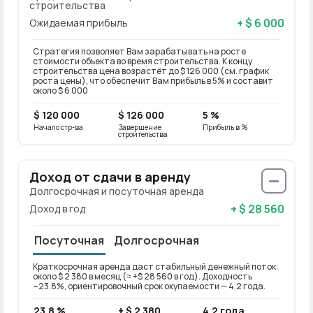
строительства
+ $ 6 000
Ожидаемая прибыль
Стратегия позволяет Вам зарабатывать на росте
стоимости объекта во время строительства. К концу
строительства цена возрастёт до $ 126 000 (см. график
роста цены), что обеспечит Вам прибыль в 5% и составит
около $ 6 000
$ 120 000
$ 126 000
5 %
Начало стр-ва
Завершение
Прибыль в %
строительства
Доход от сдачи в аренду
Долгосрочная и посуточная аренда
+ $ 28 560
Доход в год
Посуточная
Долгосрочная
Краткосрочная аренда даст стабильный денежный поток:
Долго
около $ 2 380 в месяц (≈ +$ 28 560 в год). Доходность
около 
~23.8%, ориентировочный срок окупаемости — 4.2 года.
ориен
23.8 %
+ $ 2 380
4.2 года
19 %