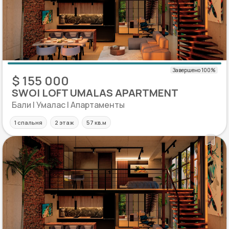
$ 155 000
SWOI LOFT UMALAS APARTMENT
Бали | Умалас | Апартаменты
1 спальня
2 этаж
57 кв.м