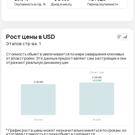
Окупаемость в год, %
Доход в месяц
Период окупаемости
Окупае
Рост цены в USD
Этапов стр-ва: 1
Стоимость объекта увеличивается по мере завершения ключевых
этапов стройки. Эти данные предоставляет сам застройщик и они
отражают реальную динамику цен
* График роста цены может незначительно меняться по срокам, но
итоговая стоимость к сдаче объекта сохранится.