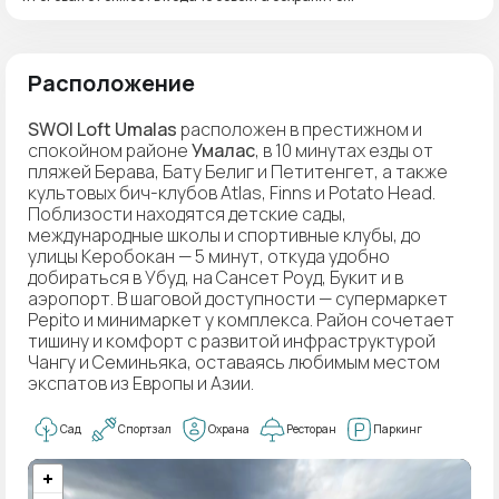
Расположение
SWOI Loft Umalas
расположен в престижном и
спокойном районе
Умалас
, в 10 минутах езды от
пляжей Берава, Бату Белиг и Петитенгет, а также
культовых бич-клубов Atlas, Finns и Potato Head.
Поблизости находятся детские сады,
международные школы и спортивные клубы, до
улицы Керобокан — 5 минут, откуда удобно
добираться в Убуд, на Сансет Роуд, Букит и в
аэропорт. В шаговой доступности — супермаркет
Pepito и минимаркет у комплекса. Район сочетает
тишину и комфорт с развитой инфраструктурой
Чангу и Семиньяка, оставаясь любимым местом
экспатов из Европы и Азии.
Сад
Спортзал
Охрана
Ресторан
Паркинг