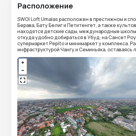
Расположение
SWOI Loft Umalas
расположен в престижном и сп
Берава, Бату Белиг и Петитенгет, а также культов
находятся детские сады, международные школы и
откуда удобно добираться в Убуд, на Сансет Роуд
супермаркет Pepito и минимаркет у комплекса. Р
инфраструктурой Чангу и Семиньяка, оставаясь л