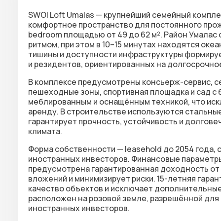
SWOI Loft Umalas — крупнейший семейный компле
комфортное пространство для постоянного прож
bedroom площадью от
49 до 62 м²
. Район Умалас
ритмом, при этом в 10–15 минутах находятся оке
тишины и доступности инфраструктуры формируе
и резидентов, ориентированных на долгосрочно
В комплексе предусмотрены консьерж-сервис, се
пешеходные зоны, спортивная площадка и сад с
меблированным и оснащённым техникой, что ис
аренду. В строительстве используются
стальные
гарантирует прочность, устойчивость и долгове
климата.
Форма собственности —
leasehold до 2054 года
,
иностранных инвесторов. Финансовые параметр
предусмотрена
гарантированная доходность от 
вложений и минимизирует риски.
15-летняя гаран
качество объектов и исключает дополнительные
расположен на
розовой земле
, разрешённой для
иностранных инвесторов.