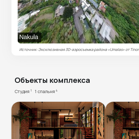
Nakula
Источник: Эксклюзивная 3D-аэросъемка района «Umalas» от Tinor
Объекты комплекса
Студия
1 спальня
1
4