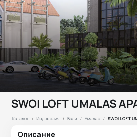
SWOI LOFT UMALAS A
Каталог
Индонезия
Бали
Умалас
SWOI LOFT U
Описание