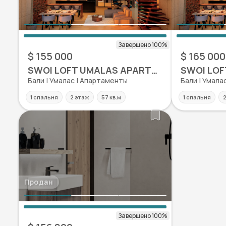
$ 155 000
$ 165 000
SWOI LOFT UMALAS APARTMENT
Бали | Умалас | Апартаменты
Бали | Умала
1 спальня
2 этаж
57 кв.м
1 спальня
2
Продан