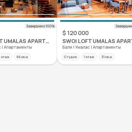
$ 120 000
SWOI LOFT UMALAS APARTMENT
с | Апартаменты
Бали | Умалас | Апартаменты
 этаж
66 кв.м
Студия
1 этаж
31 кв.м