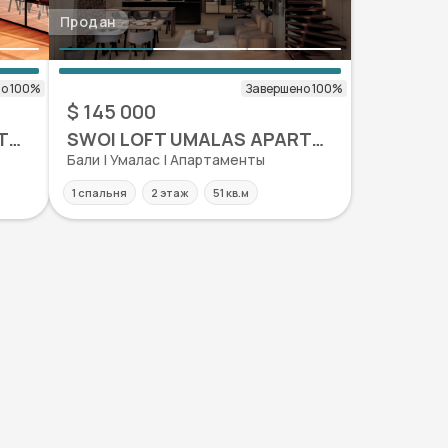
Продан
$ 145 000
SWOI LOFT UMALAS APARTMENT
SWOI LOFT UMALAS APARTMENT
Бали | Умалас | Апартаменты
1 спальня
2 этаж
51 кв.м