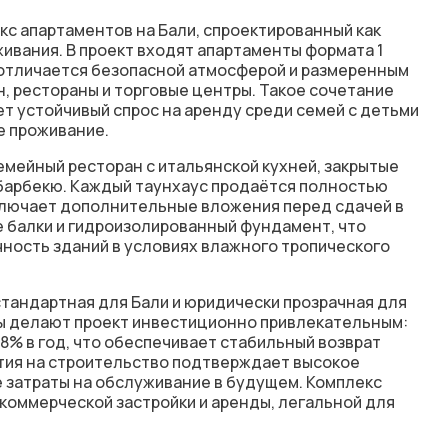
кс апартаментов на Бали, спроектированный как
ивания. В проект входят
апартаменты
формата 1
 отличается безопасной атмосферой и размеренным
ан, рестораны и торговые центры. Такое сочетание
т устойчивый спрос на аренду среди семей с детьми
е проживание.
мейный ресторан с итальянской кухней, закрытые
 барбекю. Каждый таунхаус продаётся полностью
ключает дополнительные вложения перед сдачей в
 балки
и
гидроизолированный фундамент
, что
чность зданий в условиях влажного тропического
 стандартная для Бали и юридически прозрачная для
ы делают проект инвестиционно привлекательным:
8% в год
, что обеспечивает стабильный возврат
тия на строительство
подтверждает высокое
 затраты на обслуживание в будущем. Комплекс
 коммерческой застройки и аренды, легальной для