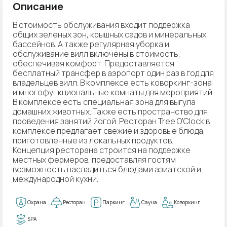
Описание
В стоимость обслуживания входит поддержка
общих зеленых зон, крышных садов и минеральных
бассейнов. А также регулярная уборка и
обслуживание вилл включены в стоимость,
обеспечивая комфорт. Предоставляется
бесплатный трансфер в аэропорт один раз в год для
владельцев вилл. В комплексе есть коворкинг-зона
и многофункциональные комнаты для мероприятий.
В комплексе есть специальная зона для выгула
домашних животных. Также есть пространство для
проведения занятий йогой. Ресторан Tree O'Clock в
комплексе предлагает свежие и здоровые блюда,
приготовленные из локальных продуктов.
Концепция ресторана строится на поддержке
местных фермеров, предоставляя гостям
возможность насладиться блюдами азиатской и
международной кухни.
Охрана
Ресторан
Паркинг
Сауна
Коворкинг
SPA