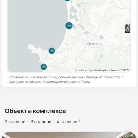
Leaflet
|
© OpenStreetMap contributors © CARTO
Источник: Эксклюзивная 3D-аэросъемка района «Thalang» от Tinora, 2026 г.
Все права защищены. Копирование запрещено
Tinora
Объекты комплекса
2 спальни
3 спальни
4 спальни
1
1
1