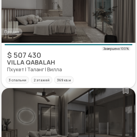
Продан
$ 507 430
VILLA QABALAH
Пхукет | Таланг | Вилла
3 спальни
2 этажей
369 кв.м