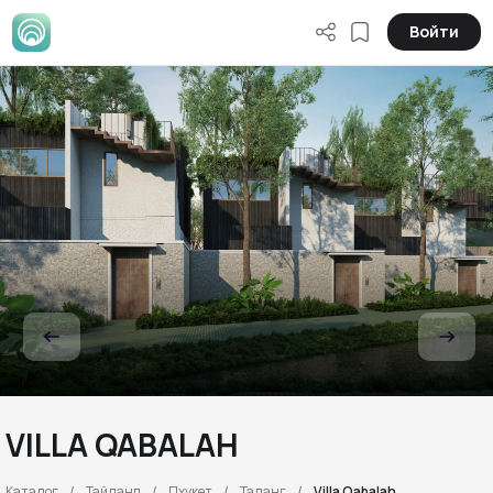
Войти
VILLA QABALAH
Каталог
Тайланд
Пхукет
Таланг
Villa Qabalah