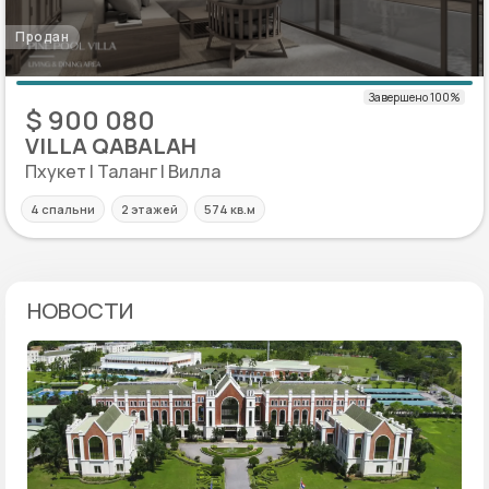
Продан
$ 900 080
VILLA QABALAH
Пхукет | Таланг | Вилла
4 спальни
2 этажей
574 кв.м
НОВОСТИ