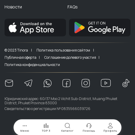
Новости
FAQs
© 2023 Tinora |
Политика пользования сайтом |
Публичная оферта |
Соглашение долевого участия |
Политика конфиденциальности
Юридический адрес: 60/37 Moo 2 Vichit Sub-District, Muang Phuket
District, Phuket Province 83000
Свидетельство о регистрации № 0835566039726
Меню
TOP 3
Каталог
Помощь
Профиль