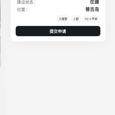
在建
建设状态：
普吉岛
位置：
三居室
2 层
112.9 平米
提交申请