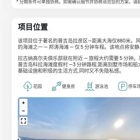
* 分期条件可单独协商。如需确认细节并协商适合您的方案，请
项目位置
该项目位于著名的普吉岛拉彦区—距离大海仅880米。风
的海滩之一 — 邦涛海滩 — 仅 5 分钟车程。该地点
拉古纳高尔夫俱乐部就在附近 — 旅程大约需要 5 分钟。马术俱
普吉岛科拉海滩度假村 —3 分钟路程,距离别墅市场和船
基础设施和积极的生活方式,同时又不失隐私感。
花园
健身房
游泳池
停车