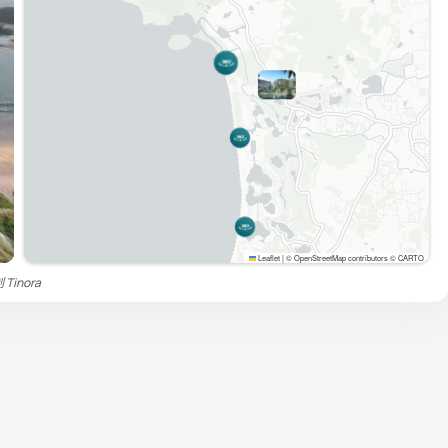
Leaflet
|
© OpenStreetMap contributors © CARTO
制
Tinora