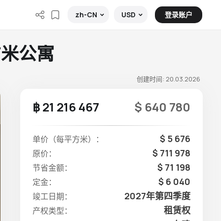
登录账户
zh-CN
USD
 平方米公寓
创建时间: 20.03.2026
฿ 21 216 467
$ 640 780
$ 5 676
单价（每平方米）：
$ 711 978
原价：
$ 71 198
节省金额：
$ 6 040
定金：
2027年第四季度
竣工日期：
租赁权
产权类型：