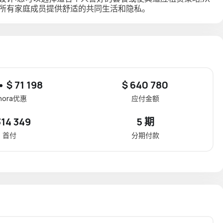
为所有家庭成员提供舒适的共同生活和隐私。
• $ 71 198
$ 640 780
inora优惠
应付金额
314 349
5 期
首付
分期付款