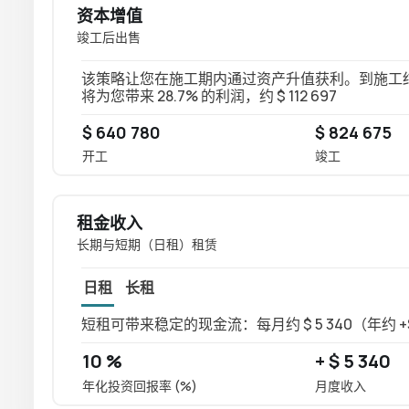
资本增值
竣工后出售
该策略让您在施工期内通过资产升值获利。到施工结束时
将为您带来 28.7% 的利润，约 $ 112 697
$ 640 780
$ 824 675
开工
竣工
租金收入
长期与短期（日租）租赁
日租
长租
短租可带来稳定的现金流：每月约 $ 5 340（年约 +$
10 %
+ $ 5 340
年化投资回报率 (%)
月度收入