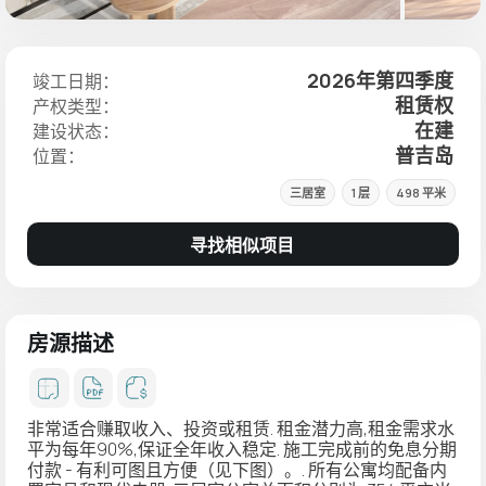
2026年第四季度
竣工日期：
租赁权
产权类型：
在建
建设状态：
普吉岛
位置：
三居室
1 层
498 平米
寻找相似项目
房源描述
非常适合赚取收入、投资或租赁. 租金潜力高,租金需求水
平为每年90%,保证全年收入稳定. 施工完成前的免息分期
付款 - 有利可图且方便（见下图）。. 所有公寓均配备内