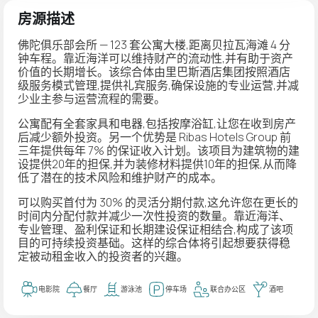
房源描述
佛陀俱乐部会所 — 123 套公寓大楼,距离贝拉瓦海滩 4 分
钟车程。靠近海洋可以维持财产的流动性,并有助于资产
价值的长期增长。该综合体由里巴斯酒店集团按照酒店
级服务模式管理,提供礼宾服务,确保设施的专业运营,并减
少业主参与运营流程的需要。
公寓配有全套家具和电器,包括按摩浴缸,让您在收到房产
后减少额外投资。另一个优势是 Ribas Hotels Group 前
三年提供每年 7% 的保证收入计划。该项目为建筑物的建
设提供20年的担保,并为装修材料提供10年的担保,从而降
低了潜在的技术风险和维护财产的成本。
可以购买首付为 30% 的灵活分期付款,这允许您在更长的
时间内分配付款并减少一次性投资的数量。靠近海洋、
专业管理、盈利保证和长期建设保证相结合,构成了该项
目的可持续投资基础。这样的综合体将引起想要获得稳
定被动租金收入的投资者的兴趣。
电影院
餐厅
游泳池
停车场
联合办公区
酒吧