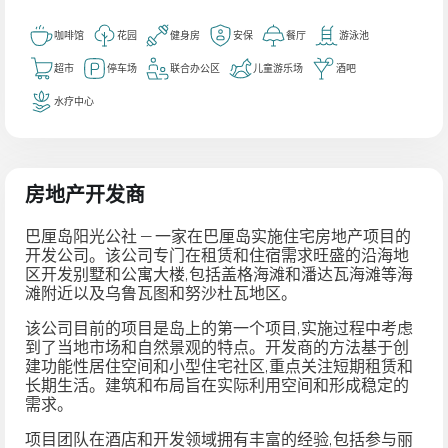
咖啡馆
花园
健身房
安保
餐厅
游泳池
超市
停车场
联合办公区
儿童游乐场
酒吧
水疗中心
房地产开发商
巴厘岛阳光公社 — 一家在巴厘岛实施住宅房地产项目的
开发公司。该公司专门在租赁和住宿需求旺盛的沿海地
区开发别墅和公寓大楼,包括盖格海滩和潘达瓦海滩等海
滩附近以及乌鲁瓦图和努沙杜瓦地区。
该公司目前的项目是岛上的第一个项目,实施过程中考虑
到了当地市场和自然景观的特点。开发商的方法基于创
建功能性居住空间和小型住宅社区,重点关注短期租赁和
长期生活。建筑和布局旨在实际利用空间和形成稳定的
需求。
项目团队在酒店和开发领域拥有丰富的经验,包括参与丽