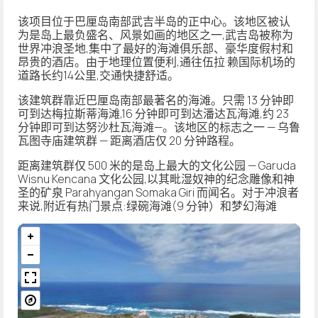
该项目位于巴厘岛南部武吉半岛的正中心。该地区被认
为是岛上最负盛名、风景如画的地区之一,武吉岛被称为
世界冲浪圣地,集中了最好的海滩俱乐部、豪华度假村和
昂贵的酒店。由于地理位置便利,通往伍拉·赖国际机场的
道路长约14公里,交通快捷舒适。
该建筑群靠近巴厘岛南部最著名的海滩。只需 13 分钟即
可到达梅拉斯蒂海滩,16 分钟即可到达潘达瓦海滩,约 23
分钟即可到达努沙杜瓦海滩—。该地区的标志之一 — 乌鲁
瓦图寺庙建筑群 — 距离酒店仅 20 分钟路程。
距离建筑群仅 500 米的是岛上最大的文化公园 — Garuda
Wisnu Kencana 文化公园,以其毗湿奴神的纪念雕像和神
圣的矿泉 Parahyangan Somaka Giri 而闻名。对于冲浪者
来说,附近有热门景点:绿碗海滩(9 分钟）和梦幻海滩