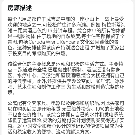
房源描述
每个巴厘岛都位于武吉岛中部的一座小山上 — 岛上最受
欢迎的地点之一,可轻松前往许多海滩。例如,梅拉斯蒂海
滩 — 距离酒店仅约 13 分钟车程。综合体中的所有物体都
是—视图物体:由于场地的自然坡度,每个住宅都保留了全
景图,包括 Garuda Wisnu Kencana 文化公园雕像的景
色。这种安排使得该房产特别适合出租,并增加了买家出
于投资目的考虑购买的兴趣。
该综合体的主要概念是运动和积极的生活方式。主要特
点 — 跑道遍布全境,巴厘岛独特赛制。酒店还设有健身
区、水疗中心、游泳池和屋顶酒吧,综合大楼还拥有自己
的冲浪学校。此外,还提供共享办公空间、咖啡馆、冰沙
吧、艺术住宅和制作工作室,为生活和放松创造完整的环
境。
公寓配有全套家具、电器以及装饰和纺织品,因此买家可
以在购买后立即开始租赁,无需额外投资。10%的土地税
不包含在价格中。该综合体拥有自己的水井和发电系统,
降低了运营风险,灵活的分期付款计划使购买变得更加实
惠。24小时安全和精心设计的基础设施使该项目成为生
活和稳定收入的便捷、流动的解决方案。