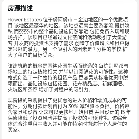
房源描述
Flower Estates 位于努阿努市 — 金边地区的一个优质项
目,该地区最豪华的地区。该地点远离主要游客流,提供隐
私,而努努市的整个基础设施仍然靠近,包括免费入场和现
场折扣。该项目已经通过文化空间和活动吸引了大量游
客,开发商的投资也支持了需求,创造了价值增长和租户稳
定兴趣的潜力。另一个吸引人的因素是 7 分钟的学校,扩
大了租户的目标受众。
该建筑群的概念是围绕花园生活而建造的:每栋别墅都与
场地上的特定植物相关,并辅以订阅鲜花的可能性。这种
格式创造了一种独特的租赁产品,更容易从标准优惠中脱
颖而出。基础设施包括花园、花卉精品店、新鲜酒吧、
火坑区和茶廊,增加了对租户的吸引力。
现阶段的采购提供了更优惠的进入价格和增加成本的可
能性。分期付款计划首付为 30%,减轻资本负担。价格包
含家具和设备,让您可以更快地开始租赁,并且设计的 15 年
保修降低了投资风险并提高了投资的可预测性。该综合
体适合注重租金收入并可能在特定时期进行个人居住的
买家。