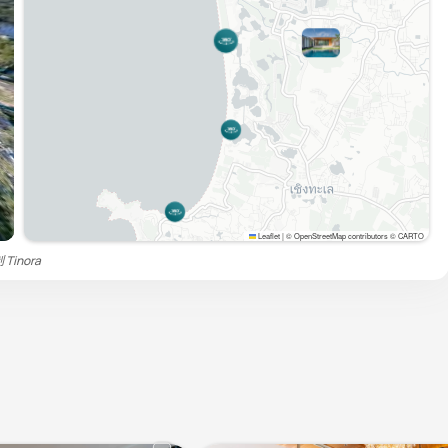
Leaflet
|
© OpenStreetMap contributors © CARTO
制
Tinora