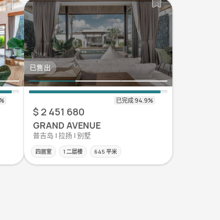
已售出
$ 2 451 680
GRAND AVENUE
普吉岛 | 拉扬 | 别墅
四居室
1 二层楼
645 平米