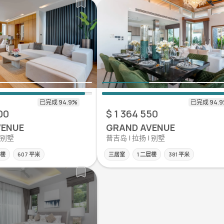
00
$ 1 364 550
VENUE
GRAND AVENUE
| 别墅
普吉岛 | 拉扬 | 别墅
层楼
607 平米
三居室
1 二层楼
381 平米