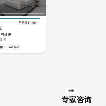
10
VENUE
| 别墅
层楼
406 平米
免费
专家咨询