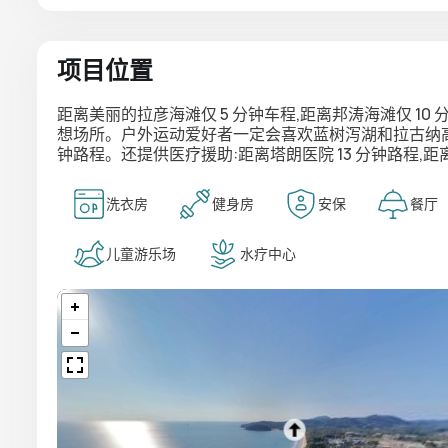
项目位置
距离美丽的拉彦海滩仅 5 分钟车程,距离邦涛海滩仅 10
想场所。户外运动爱好者一定会喜欢蓝树泻湖和拉古纳高尔夫
钟路程。还提供医疗援助:距离塔朗医院 13 分钟路程,距离
洗衣房
健身房
安保
餐厅
儿童游乐场
水疗中心