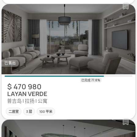
已售出
$ 470 980
LAYAN VERDE
普吉岛 | 拉扬 | 公寓
二居室
3 层
100 平米