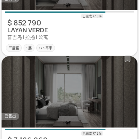
$ 852 790
LAYAN VERDE
普吉岛 | 拉扬 | 公寓
三居室
1 层
173 平米
已售出