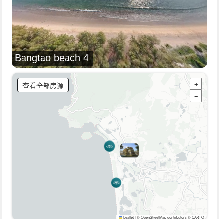
Bangtao beach 4
查看全部房源
+
−
Leaflet
|
© OpenStreetMap contributors © CARTO