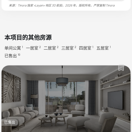
来源：Tinora 独家 «Layan» 地区 3D 航拍，2026 年。版权所有。严禁复制
Tinora
本项目的其他房源
单间公寓
一居室
二居室
三居室
四居室
五居室
1
2
2
2
1
1
已售出
10
已售出