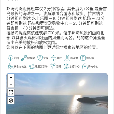
邦涛海滩距离班车仅 2 分钟路程。其长度为7公里,是普吉
岛最长的海滩之一。该海滩适合游泳和散步。拉古纳 2
分钟即可到达,水上乐园 — 10 分钟即可到达,机场 — 20 分
钟即可到达,码头和罗宾逊购物中心 — 25 分钟即可到达,
普吉镇 — 40 分钟即可到达。
拉扬海滩距离该建筑群 700 米。位于邦涛风景如画的北
部,以其食火鸡树和壮丽的风景而闻名。岛的这个角落营
造出完美的放松和放松氛围。
您可以在下面的地图上更详细地探索该地区的位置。
花园
健身房
安保
餐厅
游泳池
停车场
联合办公区
儿童游乐场
酒吧
水疗中心
购物中心