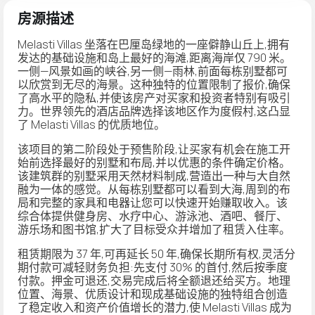
房源描述
Melasti Villas 坐落在巴厘岛绿地的一座僻静山丘上,拥有
发达的基础设施和岛上最好的海滩,距离海岸仅 790 米。
一侧—风景如画的峡谷,另一侧—雨林,前面每栋别墅都可
以欣赏到无尽的海景。这种独特的位置限制了报价,确保
了高水平的隐私,并使该房产对买家和投资者特别有吸引
力。世界领先的酒店品牌选择该地区作为度假村,这凸显
了 Melasti Villas 的优质地位。
该项目的第二阶段处于预售阶段,让买家有机会在施工开
始前选择最好的别墅和布局,并以优惠的条件确定价格。
该建筑群的别墅采用天然材料制成,营造出一种与大自然
融为一体的感觉。从每栋别墅都可以看到大海,周到的布
局和完整的家具和电器让您可以快速开始赚取收入。该
综合体提供健身房、水疗中心、游泳池、酒吧、餐厅、
游乐场和图书馆,扩大了目标受众并增加了租赁入住率。
租赁期限为 37 年,可再延长 50 年,确保长期所有权,灵活分
期付款可减轻财务负担:先支付 30% 的首付,然后按季度
付款。押金可退还,交易完成后将全额退还给买方。地理
位置、海景、优质设计和现成基础设施的独特组合创造
了稳定收入和资产价值增长的潜力,使 Melasti Villas 成为