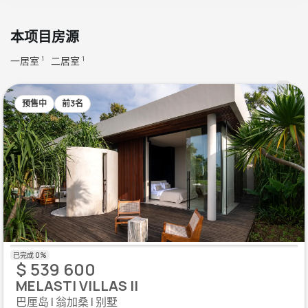
本项目房源
一居室
二居室
1
1
预售中
前3名
$ 539 600
MELASTI VILLAS II
巴厘岛 | 翁加桑 | 别墅