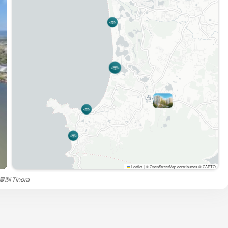
Leaflet
|
© OpenStreetMap contributors © CARTO
禁复制
Tinora