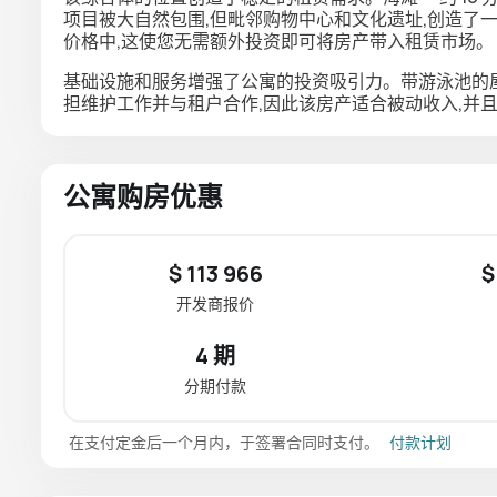
项目被大自然包围,但毗邻购物中心和文化遗址,创造了
价格中
,这使您无需额外投资即可将房产带入租赁市场。
基础设施和服务增强了公寓的投资吸引力。带游泳池的
担维护工作并与租户合作,因此该房产适合被动收入,并
公寓购房优惠
$ 113 966
$
开发商报价
4 期
分期付款
在支付定金后一个月内，于签署合同时支付。
付款计划