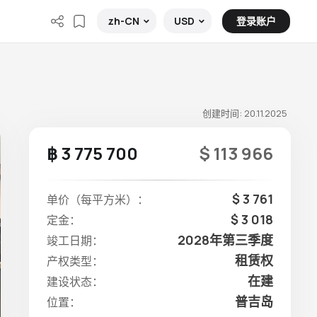
登录账户
zh-CN
USD
创建时间: 20.11.2025
฿ 3 775 700
$ 113 966
$ 3 761
单价（每平方米）：
$ 3 018
定金：
2028年第三季度
竣工日期：
租赁权
产权类型：
在建
建设状态：
普吉岛
位置：