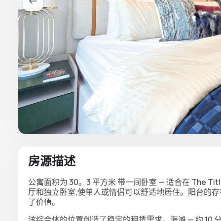
房源描述
公寓面积为
30。3 平方米
带一间卧室
— 适合在 The 
厅和独立卧室,使单人或情侣可以舒适地居住。
阳台
的存
了价值。
该综合体的位置创造了稳定的租赁需求。
海滩 — 约 10 