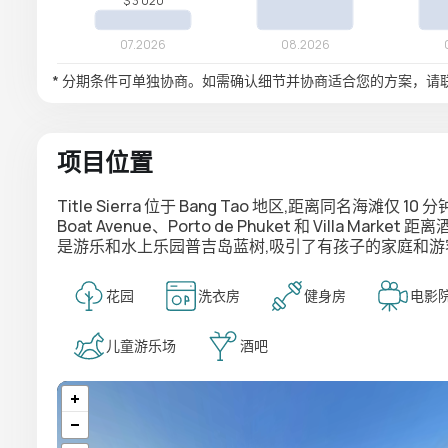
* 分期条件可单独协商。如需确认细节并协商适合您的方案，请
项目位置
Title Sierra
位于
Bang Tao
地区,距离同名海滩仅 10
Boat Avenue
、
Porto de Phuket
和
Villa Market
距离
是游乐和水上乐园
普吉岛蓝树
,吸引了有孩子的家庭和游
花园
洗衣房
健身房
电影
儿童游乐场
酒吧