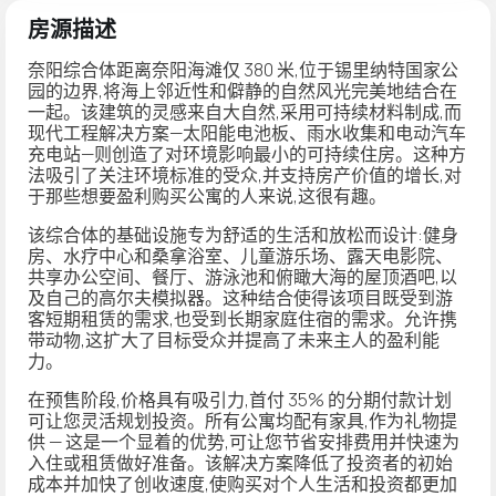
房源描述
奈阳综合体距离奈阳海滩仅 380 米,位于锡里纳特国家公
园的边界,将海上邻近性和僻静的自然风光完美地结合在
一起。该建筑的灵感来自大自然,采用可持续材料制成,而
现代工程解决方案—太阳能电池板、雨水收集和电动汽车
充电站—则创造了对环境影响最小的可持续住房。这种方
法吸引了关注环境标准的受众,并支持房产价值的增长,对
于那些想要盈利购买公寓的人来说,这很有趣。
该综合体的基础设施专为舒适的生活和放松而设计:健身
房、水疗中心和桑拿浴室、儿童游乐场、露天电影院、
共享办公空间、餐厅、游泳池和俯瞰大海的屋顶酒吧,以
及自己的高尔夫模拟器。这种结合使得该项目既受到游
客短期租赁的需求,也受到长期家庭住宿的需求。允许携
带动物,这扩大了目标受众并提高了未来主人的盈利能
力。
在预售阶段,价格具有吸引力,首付 35% 的分期付款计划
可让您灵活规划投资。所有公寓均配有家具,作为礼物提
供 — 这是一个显着的优势,可让您节省安排费用并快速为
入住或租赁做好准备。该解决方案降低了投资者的初始
成本并加快了创收速度,使购买对个人生活和投资都更加