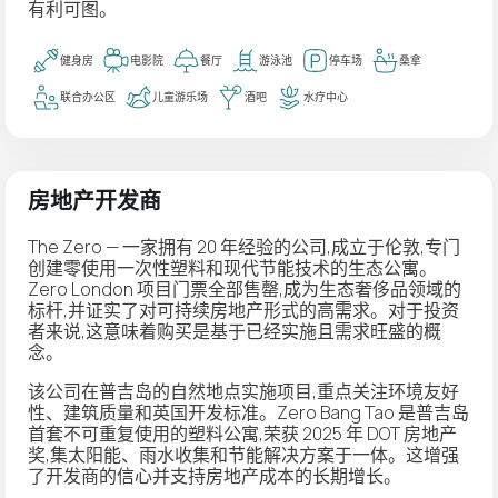
有利可图。
健身房
电影院
餐厅
游泳池
停车场
桑拿
联合办公区
儿童游乐场
酒吧
水疗中心
房地产开发商
The Zero — 一家拥有 20 年经验的公司,成立于伦敦,专门
创建零使用一次性塑料和现代节能技术的生态公寓。
Zero London 项目门票全部售罄,成为生态奢侈品领域的
标杆,并证实了对可持续房地产形式的高需求。对于投资
者来说,这意味着购买是基于已经实施且需求旺盛的概
念。
该公司在普吉岛的自然地点实施项目,重点关注环境友好
性、建筑质量和英国开发标准。Zero Bang Tao 是普吉岛
首套不可重复使用的塑料公寓,荣获 2025 年 DOT 房地产
奖,集太阳能、雨水收集和节能解决方案于一体。这增强
了开发商的信心并支持房地产成本的长期增长。