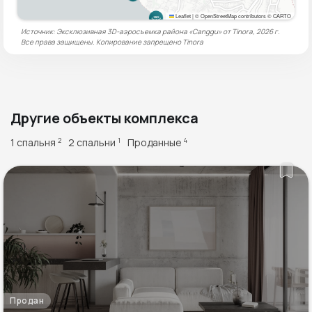
Leaflet
|
© OpenStreetMap contributors © CARTO
Источник: Эксклюзивная 3D-аэросъемка района «Canggu» от Tinora, 2026 г.
Все права защищены. Копирование запрещено
Tinora
Другие объекты комплекса
1 спальня
2 спальни
Проданные
2
1
4
Продан