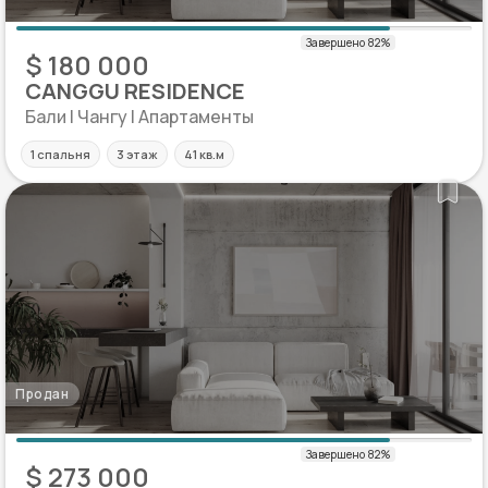
$ 180 000
CANGGU RESIDENCE
Бали | Чангу | Апартаменты
1 спальня
3 этаж
41 кв.м
Продан
$ 273 000