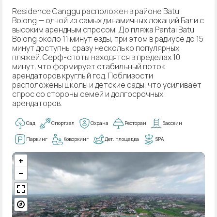
Residence Canggu расположен в районе Batu
Bolong — одной из самых динамичных локаций Бали с
высоким арендным спросом. До пляжа Pantai Batu
Bolong около 11 минут езды, при этом в радиусе до 15
минут доступны сразу несколько популярных
пляжей. Серф-споты находятся в пределах 10
минут, что формирует стабильный поток
арендаторов круглый год. Поблизости
расположены школы и детские сады, что усиливает
спрос со стороны семей и долгосрочных
арендаторов.
Сад
Спортзал
Охрана
Ресторан
Бассеин
Паркинг
Коворкинг
Дет. площадка
SPA