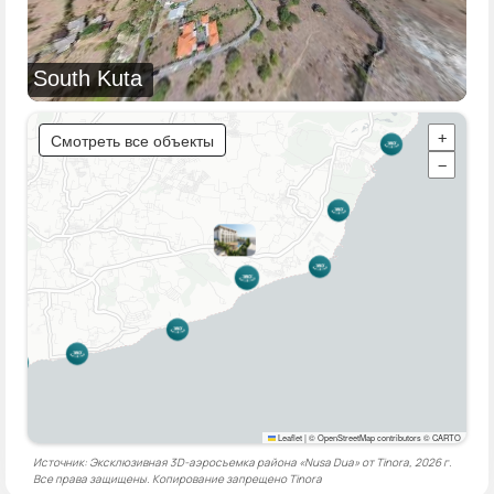
South Kuta
Смотреть все объекты
+
−
Leaflet
|
© OpenStreetMap contributors © CARTO
Источник: Эксклюзивная 3D-аэросъемка района «Nusa Dua» от Tinora, 2026 г.
Все права защищены. Копирование запрещено
Tinora