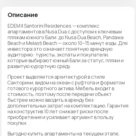
Описание
EDEM II Santorini Residences — комплекс
апартаментов в Nusa Dua с доступом к ключевым
пляжам южного Бали: до Nusa Dua Beach, Pandawa
Beach и Melasti Beach — около 10–15 минут езды. Для
инвестора это означает понятную арендную
аудиторию: туристы, экспаты и покупатели,
которые выбирают южный Бали за статус, пляжи и
развитую курортную среду.
Проект выделяется архитектурой в стиле
Санторини, видом на океан с руфтопа и форматом
готового курортного актива. Мебель входит в
стоимость, поэтому после передачи объект
быстрее можно вводить в аренду без
дополнительных затрат на комплектацию. Гарантия
на конструктив 10 лет снижает риски после
приобретения и усиливает аргумент в пользу
покупки.
Выгодно купить апартаменты на текущем этапе,