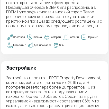
пока открыт вход в новую фазу проекта.
Предыдущая очередь EDEM была распродана, а в
EDEM II уже зафиксирован высокий спрос. Такое
решение о покупке позволяет покупать актив в
престижной локации до следующего роста цены и с
понятным потенциалом перепродажи или аренды.
Спортзал
Охрана
Ресторан
Бассеин
Паркинг
Коворкинг
Дет. площадка
SPA
Застройщик
Застройщик проекта — BREIG Property Development,
компания, работающая на Бали с 2016 года. В
портфеле девелопера более 20 проектов, 16 из
которых уже завершены, а под управлением
находится более 100 объектов. Средняя загрузка
управляемой недвижимости составляет 86%, что
важно для инвесторов, рассматривающих покупку