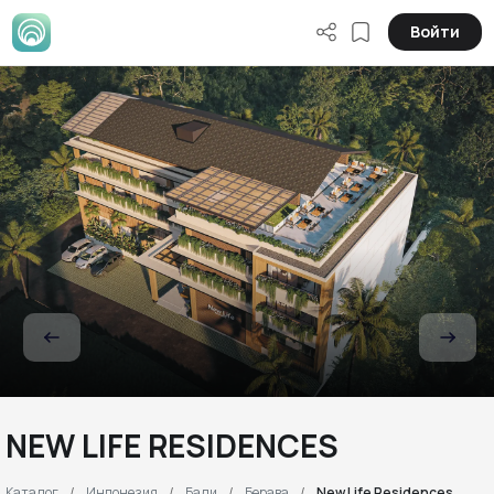
Войти
NEW LIFE RESIDENCES
Каталог
Индонезия
Бали
Берава
New Life Residences