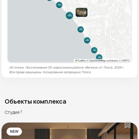
Leaflet
|
© OpenStreetMap contributors © CARTO
Источник: Эксклюзивная 3D-аэросъемка района «Berawa» от Tinora, 2026 г.
Все права защищены. Копирование запрещено
Tinora
Объекты комплекса
Студия
2
NEW