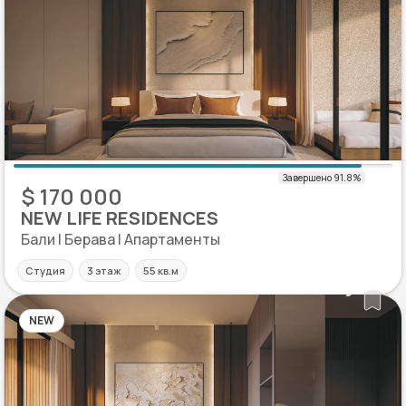
$ 170 000
NEW LIFE RESIDENCES
Бали | Берава | Апартаменты
Студия
3 этаж
55 кв.м
NEW