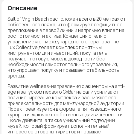
Описание
Salt of Virgin Beach расположен всего в 20 метрах от
собственного пляжа, что формирует дефицитное
предложение в первой линии и напрямую влияет на
рост стоимости актива. Концепция отеля с
управлением от международного оператора The
Lux Collective делает комплекс понятным
инструментом для инвестиций: покупатель
получает готовую модель доходности без
необходимости самостоятельного управления,
что упрощает покупку и повышает стабильность
аренды.
Развитие wellness-направления с акцентом на anti-
age и запуском первого GxBar на Бали усиливают
позиционирование комплекса и расширяют его
привлекательность для международной аудитории.
Проект реализуется в формате пятизвёздочного
курорта и включает собственные дайвинг-центр и
школу дайвинга, а также уникальный подводный
музей, который формирует дополнительный
интерес со стороны туристов и повышает