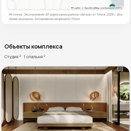
Leaflet
|
© OpenStreetMap contributors © CARTO
Источник: Эксклюзивная 3D-аэросъемка района «Seraya» от Tinora, 2026 г. Все
права защищены. Копирование запрещено
Tinora
Объекты комплекса
Студия
1 спальня
2
2