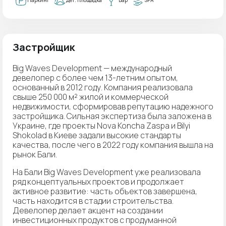
Паркинг
Дет. площадка
Бар
SPA
Застройщик
Big Waves Development — международный
девелопер с более чем 13-летним опытом,
основанный в 2012 году. Компания реализовала
свыше 250 000 м² жилой и коммерческой
недвижимости, сформировав репутацию надежного
застройщика. Сильная экспертиза была заложена в
Украине, где проекты Nova Koncha Zaspa и Bilyi
Shokolad в Киеве задали высокие стандарты
качества, после чего в 2022 году компания вышла на
рынок Бали.
На Бали Big Waves Development уже реализовала
ряд концептуальных проектов и продолжает
активное развитие: часть объектов завершена,
часть находится в стадии строительства.
Девелопер делает акцент на создании
инвестиционных продуктов с продуманной