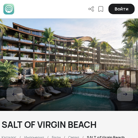
Войти
SALT OF VIRGIN BEACH
Каталог
Индонезия
Бали
Серая
SALT of Virgin Beach