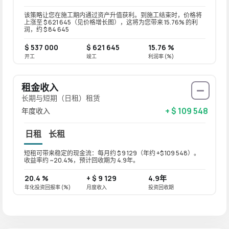
该策略让您在施工期内通过资产升值获利。到施工结束时，价格将
上涨至 $ 621 645（见价格增长图），这将为您带来 15.76% 的利
润，约 $ 84 645
$ 537 000
$ 621 645
15.76 %
开工
竣工
利润率 (%)
租金收入
长期与短期（日租）租赁
+ $ 109 548
年度收入
日租
长租
短租可带来稳定的现金流：每月约 $ 9 129（年约 +$ 109 548）。
长租可带
收益率约 ~20.4%，预计回收期为 4.9年。
益率约 
20.4 %
+ $ 9 129
4.9年
16.3
年化投资回报率 (%)
月度收入
投资回收期
年化投资