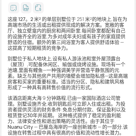
这座 127。2 米²
的单层别墅位于 251 米²的地块上,旨在为
高端市场的生活或出租提供现成的解决方案。宽敞的客
厅、独立壁龛内的厨房和
两间卧室
,每间卧室都配有自己
的设施齐全的浴室,为多对成年夫妇或有孩子的家庭提供
舒适的住宿。额外的第三间浴室为客人提供舒适体验 —
这提高了短期租赁的竞争力。
别墅位于私人地块上,设有
私人游泳池和室外屋顶露台
（屋顶）
,可配备休闲区、瑜伽或烧烤设施。现场有一个
池塘,里面有鲤鱼—一种强调美学并营造平静氛围的元
素。缺乏与其他房产共用的墙壁会增加隐私感—这是高端
房客和买家的重要标准。适当的分区、隐私和建筑风格
形成了一种具有高转售价值的流行形式。
该酒店距离大海 9 分钟路程,已由一家国际酒店公司管
理。别墅设施齐全,收到钥匙后可立即入住或出租。为投
资者提供灵活的财务条件:
免息分期付款、保证盈利以及
租赁登记30年并延期
。 这种格式提供了稳定的盈利能
力、法律安全性和退出策略的灵活性。由于其位于
Nuanu City
— 巴厘岛海岸的一座创新城市 — 的一部分,该
设施在转售过程中具有很高的价值和流动性增长潜力。