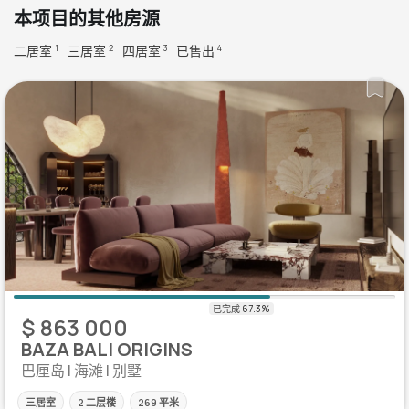
本项目的其他房源
二居室
三居室
四居室
已售出
1
2
3
4
$ 863 000
BAZA BALI ORIGINS
巴厘岛 | 海滩 | 别墅
三居室
2 二层楼
269 平米