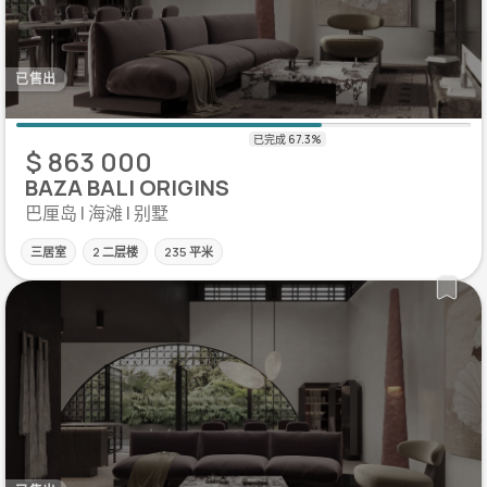
已售出
$ 863 000
BAZA BALI ORIGINS
巴厘岛 | 海滩 | 别墅
三居室
2 二层楼
235 平米