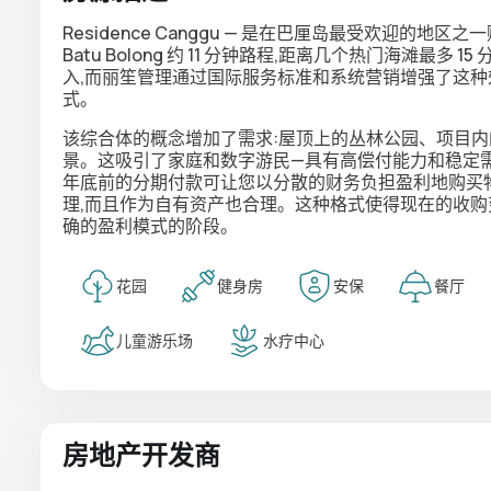
Residence Canggu — 是在巴厘岛最受欢迎的地区
Batu Bolong 约 11 分钟路程,距离几个热门海滩最多
入,而丽笙管理通过国际服务标准和系统营销增强了这种
式。
该综合体的概念增加了需求:屋顶上的丛林公园、项目
景。这吸引了家庭和数字游民—具有高偿付能力和稳定需求的
年底前的分期付款可让您以分散的财务负担盈利地购买物
理,而且作为自有资产也合理。这种格式使得现在的收购
确的盈利模式的阶段。
花园
健身房
安保
餐厅
儿童游乐场
水疗中心
房地产开发商