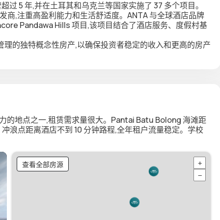
上运营超过 5 年,并在土耳其和乌克兰等国家实施了 37 多个项目。
产的开发商,注重高盈利能力和生活舒适度。ANTA 与全球酒店品牌
 Encore Pandawa Hills 项目,该项目结合了酒店服务、度假村基
管理的独特概念性房产,以确保投资者稳定的收入和更高的房产
最具活力的地点之一,租赁需求量很大。Pantai Batu Bolong 海滩距
滩。冲浪点距离酒店不到 10 分钟路程,全年租户流量稳定。学校
查看全部房源
+
−