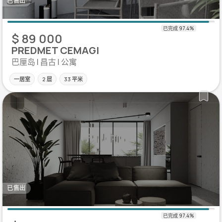
已售出
$ 89 000
PREDMET CEMAGI
巴厘岛 | 昌古 | 公寓
一居室
2 层
33 平米
已售出