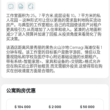
工作室面积为 25。7 平方米,底层设有 10。7 平方米的私
人花园 — 这种形式可让您以更高的需求盈利地购买流动
房产。与典型的工作室相比,自己的花园使该房产对租户
更具吸引力,从而增加了入住率和收入。紧凑的占地面积
减少了进入预算并加速了回报,从投资角度来看简化了购
买决策。
该酒店距离风景秀丽的黑色火山沙地 Cemagi 海滩仅有 1
分钟车程。该工作室的目标客户是数字游民、情侣以及
重视隐私和学校及医疗中心附近基础设施的长期租户。
带有系统«智能家居»、家具和设备的«交钥匙»格式允许
您在购买后立即开始租赁,而无需额外投资,这使得现在购
买在创收速度方面是合理的。
公寓购房优惠
$ 104 000
$ 2 000
$ 50 000