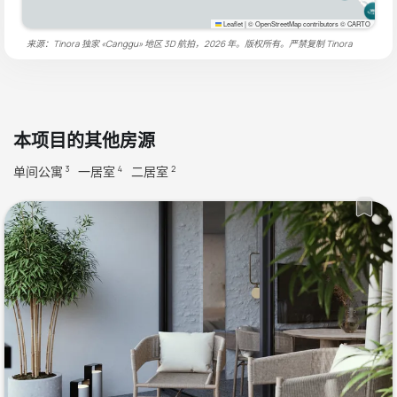
Leaflet
|
© OpenStreetMap contributors © CARTO
来源：Tinora 独家 «Canggu» 地区 3D 航拍，2026 年。版权所有。严禁复制
Tinora
本项目的其他房源
单间公寓
一居室
二居室
3
4
2