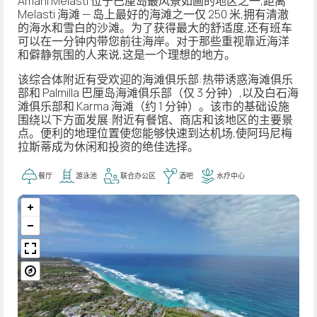
Amani Melasti 位于巴厘岛最风景如画的地区之一,距离
Melasti 海滩 — 岛上最好的海滩之一仅 250 米,拥有清澈
的海水和雪白的沙滩。为了获得最大的舒适度,还有班车
可以在一分钟内带您前往海岸。对于那些重视靠近海洋
和僻静氛围的人来说,这是一个理想的地方。
该综合体附近有受欢迎的海滩俱乐部:热带诱惑海滩俱乐
部和 Palmilla 巴厘岛海滩俱乐部（仅 3 分钟）,以及白石海
滩俱乐部和 Karma 海滩（约 1 分钟）。该市的基础设施
围绕以下方面发展:附近有餐馆、商店和该地区的主要景
点。便利的地理位置使您能够快速到达机场,使阿玛尼梅
拉斯蒂成为休闲和投资的绝佳选择。
餐厅
游泳池
联合办公区
酒吧
水疗中心