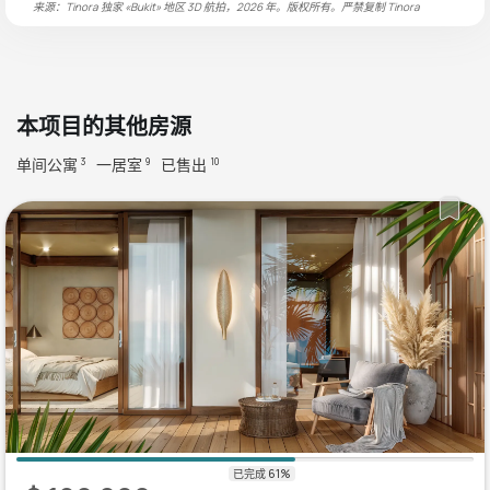
来源：Tinora 独家 «Bukit» 地区 3D 航拍，2026 年。版权所有。严禁复制
Tinora
本项目的其他房源
单间公寓
一居室
已售出
3
9
10