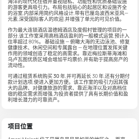
海洋的现代化住宿并重视隐私、功能性和优质基础设施
的游客更具吸引力。布局包括贴心的起居区和设施齐全
的浴室,内部采用简约风格设计,带有巴厘岛波西米亚风—
元素,深受国际客人的欢迎,并增强了单元的可见价值。
作为最大连锁酒店
温德姆酒店及度假村
管理的项目的一
部分,该工作室采用高档酒店盈利的一般模式运营,预计入
住率超过 80%。 基础设施 — 俯瞰大海的无边泳池、修复
健康技术、休闲空间和专属露台 — 在地理位置发挥关键
作用的领域创造了稳定的高需求。靠近梅拉斯蒂海滩和
乌卢瓦图优质区域会增加平均票价,并有助于提高房产的
流动性。
可通过
租赁系统购买 30 年
,并可再延长 30 年,还有
分期付
款计划
选项,使进入更加方便。该工作室的吸引力因其强
大的品牌、对健康旅游的需求、靠近海洋以及对高档住
宿的稳定需求而增强,为投资者提供了具有长期价值和盈
利增长潜力的可靠资产。
项目位置