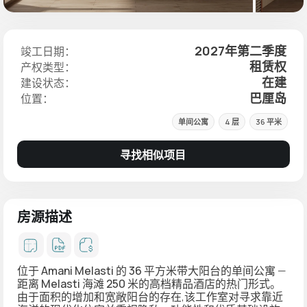
2027年第二季度
竣工日期：
租赁权
产权类型：
在建
建设状态：
巴厘岛
位置：
单间公寓
4 层
36 平米
寻找相似项目
房源描述
位于 Amani Melasti 的 36 平方米带大阳台的单间公寓
—
距离 Melasti 海滩 250 米的高档精品酒店的热门形式
。
由于面积的增加和宽敞阳台的存在,该工作室对寻求靠近