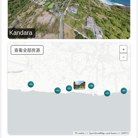
Kandara
查看全部房源
+
−
Leaflet
|
© OpenStreetMap contributors © CARTO