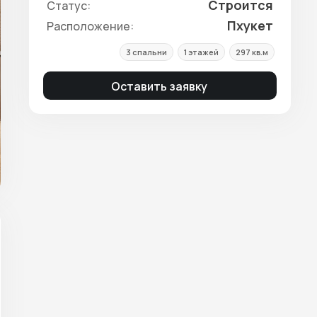
Строится
Статус:
Пхукет
Расположение:
3 спальни
1 этажей
297 кв.м
Оставить заявку