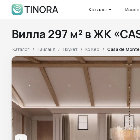
Каталог
Инвес
Вилла 297 м² в ЖК «C
Каталог
Тайланд
Пхукет
Ко Кео
Casa de Monte