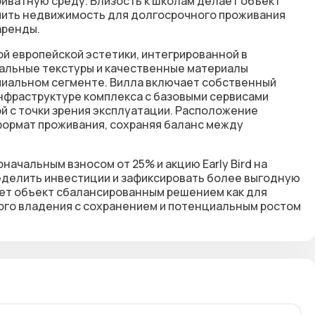
иватную среду. Близость к школам делает объект
упить недвижимость для долгосрочного проживания
аренды.
й европейской эстетики, интегрированной в
альные текстуры и качественные материалы
миальном сегменте. Вилла включает собственный
инфраструктуре комплекса с базовыми сервисами
й с точки зрения эксплуатации. Расположение
 формат проживания, сохраняя баланс между
ачальным взносом от 25% и акцию Early Bird на
ределить инвестиции и зафиксировать более выгодную
ает объект сбалансированным решением как для
ного владения с сохранением и потенциальным ростом