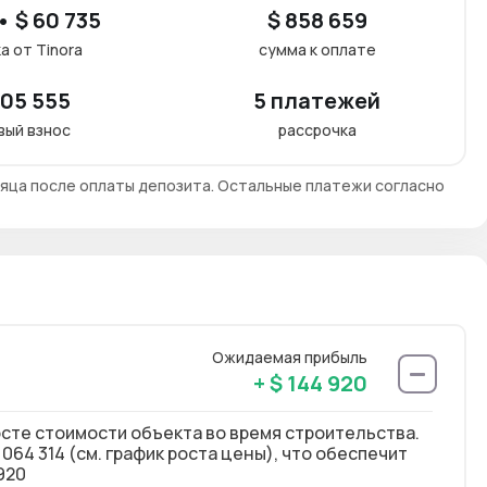
• $ 60 735
$ 858 659
а от Tinora
сумма к оплате
205 555
5 платежей
вый взнос
рассрочка
яца после оплаты депозита. Остальные платежи согласно
Ожидаемая прибыль
+ $ 144 920
осте стоимости объекта во время строительства.
064 314 (см. график роста цены), что обеспечит
920