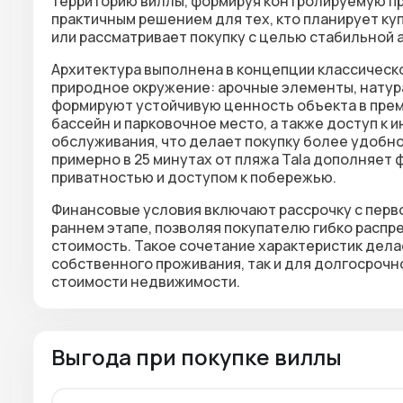
территорию виллы, формируя контролируемую пр
практичным решением для тех, кто планирует к
или рассматривает покупку с целью стабильной 
Архитектура выполнена в концепции классическо
природное окружение: арочные элементы, натур
формируют устойчивую ценность объекта в пре
бассейн и парковочное место, а также доступ к 
обслуживания, что делает покупку более удобно
примерно в 25 минутах от пляжа Tala дополняет
приватностью и доступом к побережью.
Финансовые условия включают рассрочку с первон
раннем этапе, позволяя покупателю гибко расп
стоимость. Такое сочетание характеристик дел
собственного проживания, так и для долгосроч
стоимости недвижимости.
Выгода при покупке виллы