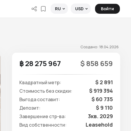
Войти
RU
USD
Создано: 18.04.2026
฿ 28 275 967
$ 858 659
$ 2 891
Квадратный метр:
$ 919 394
Стоимость без скидки:
$ 60 735
Выгода составит:
$ 9 110
Депозит:
3кв. 2029
Завершение стр-ва:
Leasehold
Вид собственности: