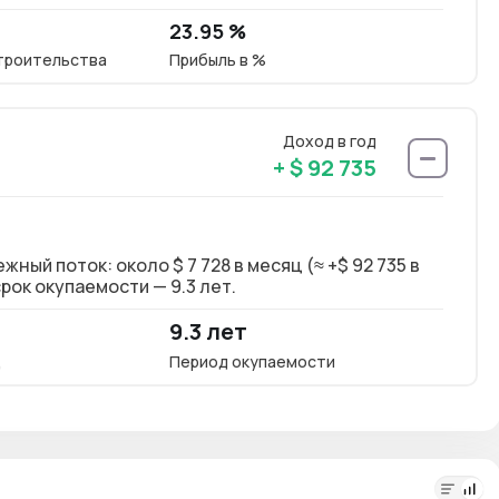
23.95 %
троительства
Прибыль в %
Доход в год
+ $ 92 735
ый поток: около $ 7 728 в месяц (≈ +$ 92 735 в
Долг
рок окупаемости — 9.3 лет.
год)
9.3 лет
8.6
ц
Период окупаемости
Окупа