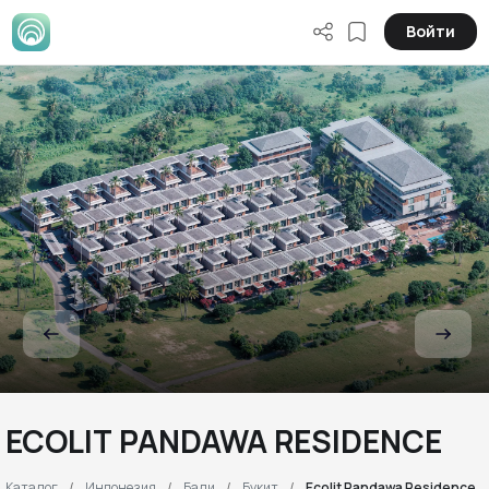
Войти
ECOLIT PANDAWA RESIDENCE
Каталог
Индонезия
Бали
Букит
Ecolit Pandawa Residence