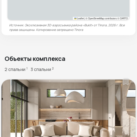
Leaflet
|
© OpenStreetMap contributors © CARTO
Источник: Эксклюзивная 3D-аэросъемка района «Bukit» от Tinora, 2026 г. Все
права защищены. Копирование запрещено
Tinora
Объекты комплекса
2 спальни
3 спальни
1
2