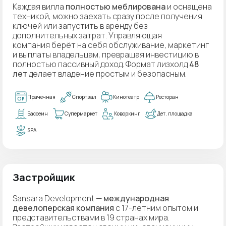
Каждая вилла
полностью меблирована
и оснащена
техникой, можно заехать сразу после получения
ключей или запустить в аренду без
дополнительных затрат. Управляющая
компания берёт на себя обслуживание, маркетинг
и выплаты владельцам, превращая инвестицию в
полностью пассивный доход. Формат лизхолд
48
лет
делает владение простым и безопасным.
Прачечная
Спортзал
Кинотеатр
Ресторан
Бассеин
Супермаркет
Коворкинг
Дет. площадка
SPA
Застройщик
Sansara Development —
международная
девелоперская компания
с 17-летним опытом и
представительствами в 19 странах мира.