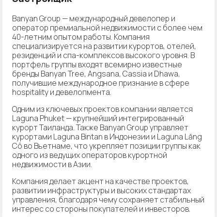
Banyan Group — международный девелопер и
оператор премиальной недвижимости с более чем
40-летним опытом работы. Компания
специализируется на развитии курортов, отелей,
резиденций и спа-комплексов высокого уровня. В
портфель группы входят всемирно известные
бренды Banyan Tree, Angsana, Cassia и Dhawa,
получившие международное признание в сфере
hospitality и девелопмента.
Одним из ключевых проектов компании является
Laguna Phuket — крупнейший интегрированный
курорт Таиланда. Также Banyan Group управляет
курортами Laguna Bintan в Индонезии и Laguna Lăng
Cô во Вьетнаме, что укрепляет позиции группы как
одного из ведущих операторов курортной
недвижимости в Азии.
Компания делает акцент на качестве проектов,
развитии инфраструктуры и высоких стандартах
управления, благодаря чему сохраняет стабильный
интерес со стороны покупателей и инвесторов.