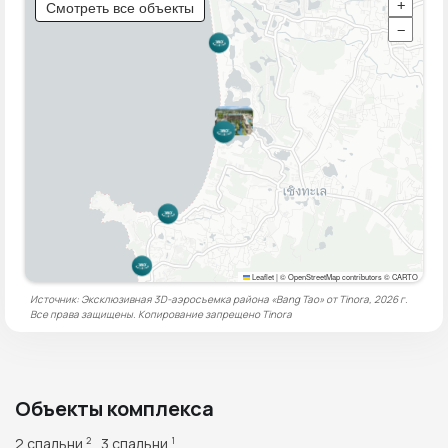
Смотреть все объекты
+
−
Leaflet
|
© OpenStreetMap contributors © CARTO
Источник: Эксклюзивная 3D-аэросъемка района «Bang Tao» от Tinora, 2026 г.
Все права защищены. Копирование запрещено
Tinora
Объекты комплекса
2 спальни
3 спальни
2
1