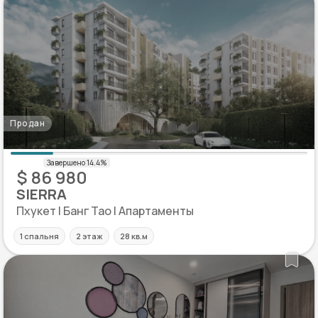
Продан
$ 86 980
SIERRA
Пхукет | Банг Тао | Апартаменты
1 спальня
2 этаж
28 кв.м