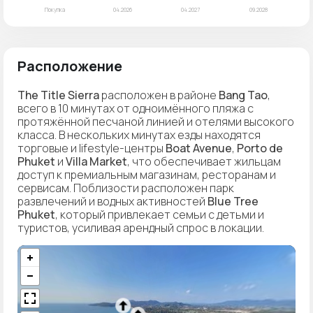
Расположение
The Title Sierra
расположен в районе
Bang Tao
,
всего в 10 минутах от одноимённого пляжа с
протяжённой песчаной линией и отелями высокого
класса. В нескольких минутах езды находятся
торговые и lifestyle-центры
Boat Avenue
,
Porto de
Phuket
и
Villa Market
, что обеспечивает жильцам
доступ к премиальным магазинам, ресторанам и
сервисам. Поблизости расположен парк
развлечений и водных активностей
Blue Tree
Phuket
, который привлекает семьи с детьми и
туристов, усиливая арендный спрос в локации.