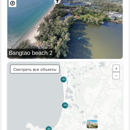
Bangtao beach 2
Смотреть все объекты
+
−