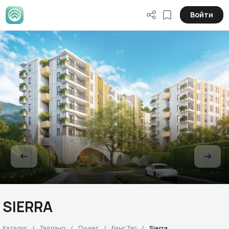
Войти
SIERRA
Каталог
Тайланд
Пхукет
Банг Тао
Sierra