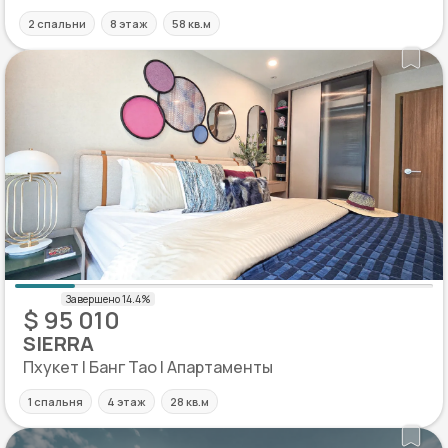
2 спальни
8 этаж
58 кв.м
$ 95 010
SIERRA
Пхукет | Банг Тао | Апартаменты
1 спальня
4 этаж
28 кв.м