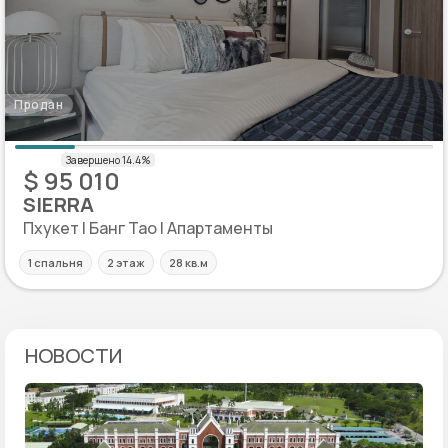
Продан
$ 95 010
SIERRA
Пхукет | Банг Тао | Апартаменты
1 спальня
2 этаж
28 кв.м
НОВОСТИ