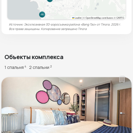
Leaflet
|
© OpenStreetMap contributors © CARTO
Источник: Эксклюзивная 3D-аэросъемка района «Bang Tao» от Tinora, 2026 г.
Все права защищены. Копирование запрещено
Tinora
Объекты комплекса
1 спальня
2 спальни
4
2