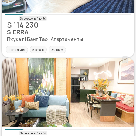
$ 114 230
SIERRA
Пхукет | Банг Тао | Апартаменты
1 спальня
5 этаж
30 кв.м