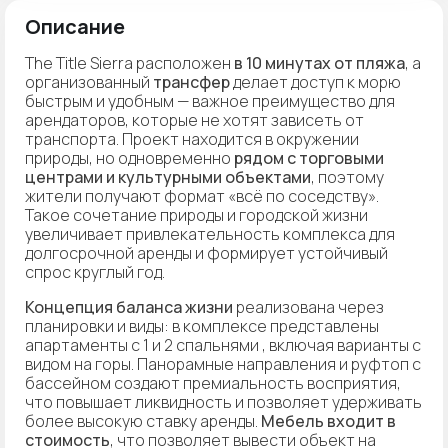
Описание
The Title Sierra расположен
в 10 минутах от пляжа
, а
организованный
трансфер
делает доступ к морю
быстрым и удобным — важное преимущество для
арендаторов, которые не хотят зависеть от
транспорта. Проект находится в окружении
природы, но одновременно
рядом с торговыми
центрами и культурными объектами
, поэтому
жители получают формат «всё по соседству».
Такое сочетание природы и городской жизни
увеличивает привлекательность комплекса для
долгосрочной аренды и формирует устойчивый
спрос круглый год.
Концепция баланса жизни
реализована через
планировки и виды: в комплексе представлены
апартаменты с 1 и 2 спальнями , включая варианты с
видом на горы. Панорамные направления и руфтоп с
бассейном создают премиальность восприятия,
что повышает ликвидность и позволяет удерживать
более высокую ставку аренды.
Мебель входит в
стоимость
, что позволяет вывести объект на