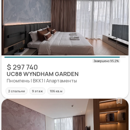
$ 297 740
UC88 WYNDHAM GARDEN
Пномпень | BKK1 | Апартаменты
2 спальни
9 этаж
106 кв.м