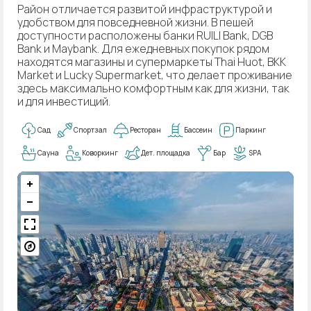
Район отличается развитой инфраструктурой и
удобством для повседневной жизни. В пешей
доступности расположены банки RUILI Bank, DGB
Bank и Maybank. Для ежедневных покупок рядом
находятся магазины и супермаркеты Thai Huot, BKK
Market и Lucky Supermarket, что делает проживание
здесь максимально комфортным как для жизни, так
и для инвестиций.
Сад
Спортзал
Ресторан
Бассеин
Паркинг
Сауна
Коворкинг
Дет. площадка
Бар
SPA