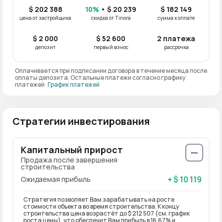
$ 202 388
10%
• $ 20 239
$ 182 149
цена от застройщика
скидка от Tinora
сумма к оплате
$ 2 000
$ 52 600
2 платежа
депозит
первый взнос
рассрочка
Оплачивается при подписании договора в течение месяца после
оплаты депозита. Остальные платежи согласно графику
платежей
График платежей
Стратегии инвестирования
Капитальный прирост
Продажа после завершения
строительства
+ $ 10 119
Ожидаемая прибыль
Стратегия позволяет Вам зарабатывать на росте
стоимости объекта во время строительства. К концу
строительства цена возрастёт до $ 212 507 (см. график
роста цены), что обеспечит Вам прибыль в 16.67% и