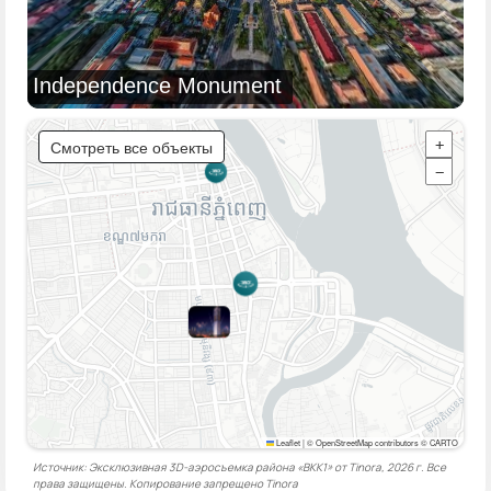
Independence Monument
Смотреть все объекты
+
−
Leaflet
|
© OpenStreetMap contributors © CARTO
Источник: Эксклюзивная 3D-аэросъемка района «BKK1» от Tinora, 2026 г. Все
права защищены. Копирование запрещено
Tinora