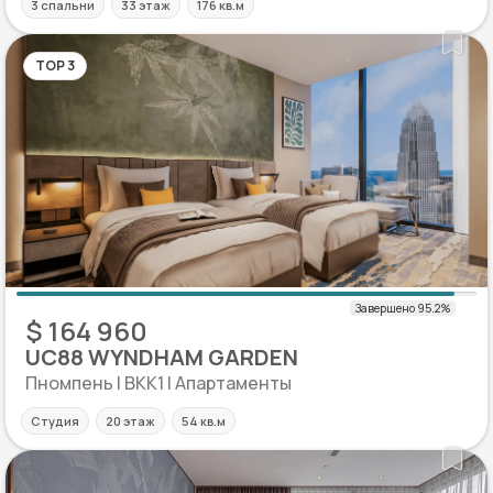
3 спальни
33 этаж
176 кв.м
TOP 3
$ 164 960
UC88 WYNDHAM GARDEN
Пномпень | BKK1 | Апартаменты
Студия
20 этаж
54 кв.м