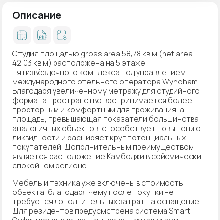
Описание
Студия площадью gross area 58,78 кв.м (net area
42,03 кв.м) расположена на 5 этаже
пятизвёздочного комплекса под управлением
международного отельного оператора Wyndham.
Благодаря увеличенному метражу для студийного
формата пространство воспринимается более
просторным и комфортным для проживания, а
площадь, превышающая показатели большинства
аналогичных объектов, способствует повышению
ликвидности и расширяет круг потенциальных
покупателей. Дополнительным преимуществом
является расположение Камбоджи в сейсмически
спокойном регионе.
Мебель и техника уже включены в стоимость
объекта, благодаря чему после покупки не
требуется дополнительных затрат на оснащение.
Для резидентов предусмотрена система Smart
Order, позволяющая пользоваться услугами