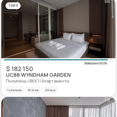
TOP 3
$ 182 150
UC88 WYNDHAM GARDEN
Пномпень | BKK1 | Апартаменты
1 спальня
15 этаж
63 кв.м