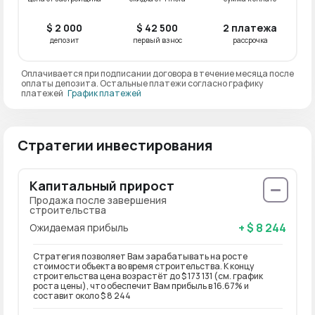
$ 2 000
$ 42 500
2 платежа
депозит
первый взнос
рассрочка
Оплачивается при подписании договора в течение месяца после
оплаты депозита. Остальные платежи согласно графику
платежей
График платежей
Стратегии инвестирования
Капитальный прирост
Продажа после завершения
строительства
+ $ 8 244
Ожидаемая прибыль
Стратегия позволяет Вам зарабатывать на росте
стоимости объекта во время строительства. К концу
строительства цена возрастёт до $ 173 131 (см. график
роста цены), что обеспечит Вам прибыль в 16.67% и
составит около $ 8 244