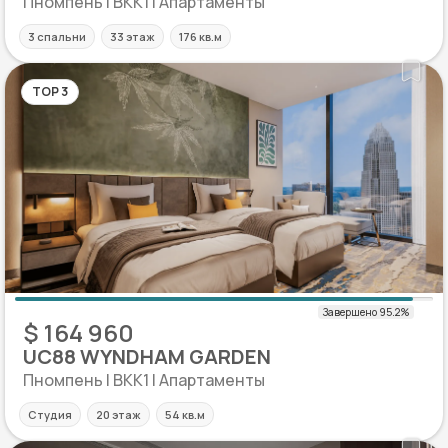
Пномпень | BKK1 | Апартаменты
3 спальни
33 этаж
176 кв.м
TOP 3
$ 164 960
UC88 WYNDHAM GARDEN
Пномпень | BKK1 | Апартаменты
Студия
20 этаж
54 кв.м