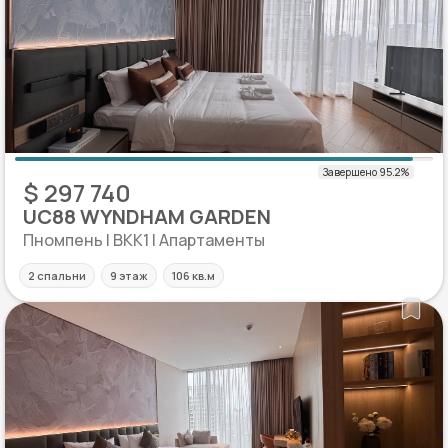
$ 297 740
UC88 WYNDHAM GARDEN
Пномпень | BKK1 | Апартаменты
2 спальни
9 этаж
106 кв.м