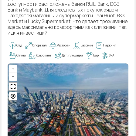
доступности расположены банки RUILI Bank, DGB
Bank и Maybank. Для ежедневных покупок рядом
находятся магазины и супермаркеты Thai Huot, BKK
Market и Lucky Supermarket, что делает проживание
здесь максимально комфортным как для жизни, так
и для инвестиций.
Сад
Спортзал
Ресторан
Бассеин
Паркинг
Сауна
Коворкинг
Дет. площадка
Бар
SPA