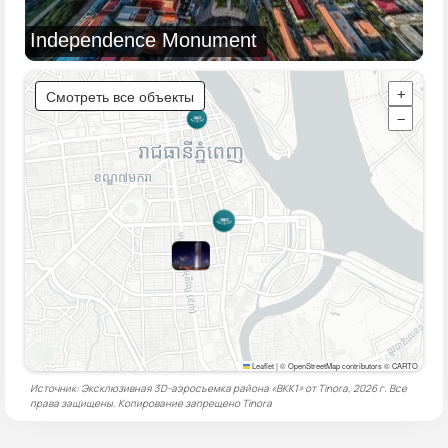
Independence Monument
Смотреть все объекты
+
−
Leaflet
|
© OpenStreetMap contributors © CARTO
Источник: Эксклюзивная 3D-аэросъемка района «BKK1» от Tinora, 2026 г. Все
права защищены. Копирование запрещено
Tinora