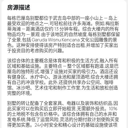
房源描述
每栋巴厘岛别墅都位于武吉岛中部的一座小山上 — 岛上
最受欢迎的地点之一,可轻松前往许多海滩。例如,梅拉斯
蒂海滩 — 距离酒店仅约 13 分钟车程。综合大楼内的所有
物品均为 — 景观:由于该地区的自然坡度,每栋别墅都保留
了全景,包括 Garuda Wisnu Kencana 文化公园雕像的景
色。这种安排使得该房产特别适合出租,并增加了买家出
于投资目的考虑购买的兴趣。
该综合体的主要概念是体育和积极的生活方式,融入所有
区域和基础设施。主要特点 — 整个区域都有跑道,这是巴
厘岛的独特形式,增强了设施对买家的吸引力。酒店还设
有健身区、水疗中心、游泳池和屋顶酒吧,综合大楼还拥
有自己的冲浪学校。此外,还提供共享办公空间、咖啡
馆、冰沙吧、艺术住宅和制作工作室,为生活和放松创造
完整的环境。
别墅的转让配备了全套家具、电器以及装饰和纺织品,因
此买家可以在购买后立即开始租赁,无需额外投资。10%
的土地税不包含在价格中。该综合体拥有自己的水井和
发电系统,降低了运营风险,灵活的分期付款计划使购买变
得更加实惠。24小时安全和精心设计的基础设施使该项