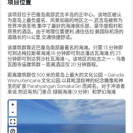
项目位置
该项目位于巴厘岛南部武吉半岛的正中心。该地区被认
为是岛上最负盛名、风景如画的地区之一,武吉岛被称为
世界冲浪圣地,集中了最好的海滩俱乐部、豪华度假村和
昂贵的酒店。由于地理位置便利,通往伍拉·赖国际机场的
道路长约14公里,交通快捷舒适。
该建筑群靠近巴厘岛南部最著名的海滩。只需 13 分钟即
可到达梅拉斯蒂海滩,16 分钟即可到达潘达瓦海滩,约 23
分钟即可到达努沙杜瓦海滩—。该地区的标志之一 — 乌鲁
瓦图寺庙建筑群 — 距离酒店仅 20 分钟路程。
距离建筑群仅 500 米的是岛上最大的文化公园 — Garuda
Wisnu Kencana 文化公园,以其毗湿奴神的纪念雕像和神
圣的矿泉 Parahyangan Somaka Giri 而闻名。对于冲浪者
来说,附近有热门景点:绿碗海滩(9 分钟）和梦幻海滩