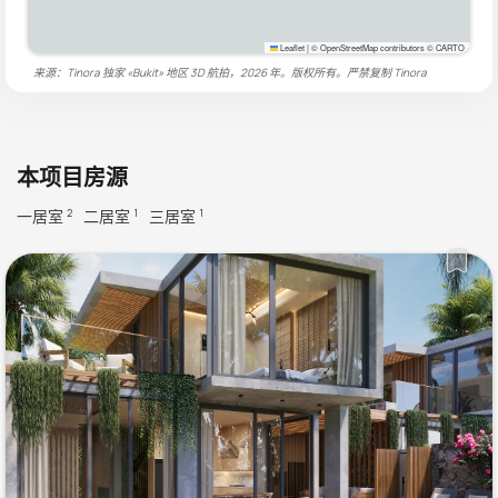
Leaflet
|
© OpenStreetMap contributors © CARTO
来源：Tinora 独家 «Bukit» 地区 3D 航拍，2026 年。版权所有。严禁复制
Tinora
本项目房源
一居室
二居室
三居室
2
1
1