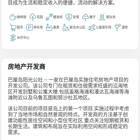
目成为生活和稳定收入的便捷、流动的解决方案。
咖啡馆
花园
健身房
安保
餐厅
游泳池
超市
停车场
桑拿
联合办公区
儿童游乐场
酒吧
水疗中心
房地产开发商
巴厘岛阳光公社 — 一家在巴厘岛实施住宅房地产项目的
开发公司。该公司专门在租赁和住宿需求旺盛的沿海地
区开发别墅和公寓大楼,包括盖格海滩和潘达瓦海滩等海
滩附近以及乌鲁瓦图和努沙杜瓦地区。
该公司目前的项目是岛上的第一个项目,实施过程中考虑
到了当地市场和自然景观的特点。开发商的方法基于创
建功能性居住空间和小型住宅社区,重点关注短期租赁和
长期生活。建筑和布局旨在实际利用空间和形成稳定的
需求。